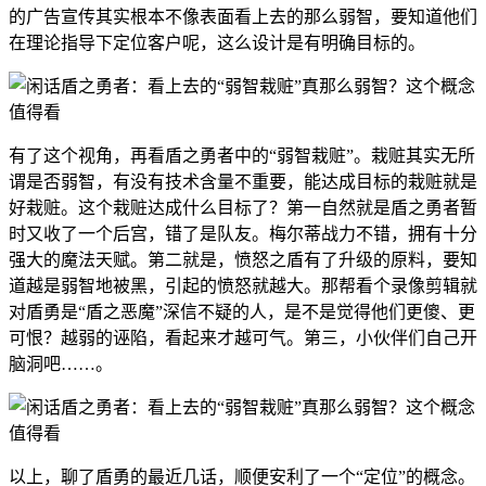
的广告宣传其实根本不像表面看上去的那么弱智，要知道他们
在理论指导下定位客户呢，这么设计是有明确目标的。
有了这个视角，再看盾之勇者中的“弱智栽赃”。栽赃其实无所
谓是否弱智，有没有技术含量不重要，能达成目标的栽赃就是
好栽赃。这个栽赃达成什么目标了？第一自然就是盾之勇者暂
时又收了一个后宫，错了是队友。梅尔蒂战力不错，拥有十分
强大的魔法天赋。第二就是，愤怒之盾有了升级的原料，要知
道越是弱智地被黑，引起的愤怒就越大。那帮看个录像剪辑就
对盾勇是“盾之恶魔”深信不疑的人，是不是觉得他们更傻、更
可恨？越弱的诬陷，看起来才越可气。第三，小伙伴们自己开
脑洞吧……。
以上，聊了盾勇的最近几话，顺便安利了一个“定位”的概念。