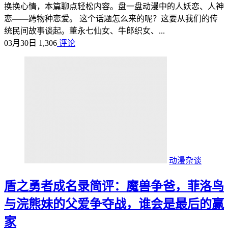
换换心情，本篇聊点轻松内容。盘一盘动漫中的人妖恋、人神
恋——跨物种恋爱。 这个话题怎么来的呢？这要从我们的传
统民间故事谈起。董永七仙女、牛郎织女、...
03月30日
1,306
评论
动漫杂谈
盾之勇者成名录简评：魔兽争爸，菲洛鸟
与浣熊妹的父爱争夺战，谁会是最后的赢
家