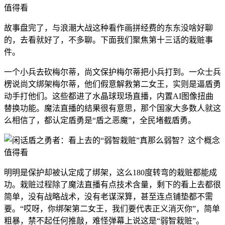
故事盘完了，与浪潮大战这种看作画拼经费的东东没啥好聊
的，去看就好了，不多聊。下面我们聚焦第十三话的栽赃事
件。
一个小兵去砍梅尔蒂，尚文保护梅尔蒂把小兵打到。一众士兵
楞说尚文绑架梅尔蒂，他们假意解救第二女王，实则是逼盾勇
动手打他们。这些都进了水晶球现场直播，内置AI图像扭曲
替换功能。魔法直播的结果很有意思，那个国家大多数人就这
么相信了，都认定盾勇是“盾之恶魔”，全民堵截盾勇。
明明是保护却被认定成了绑架，这么180度转弯的栽赃都能成
功。栽赃过程除了魔法直播有点技术含量，剩下的看上去都很
简单，没有战略战术，没有老谋深算，甚至连点铺垫都不需
要。“哎呀，你绑架第二女王，我们要代表正义消灭你”，简单
粗暴，禁不起任何推敲，难怪弹幕上说这是“弱智栽赃”。