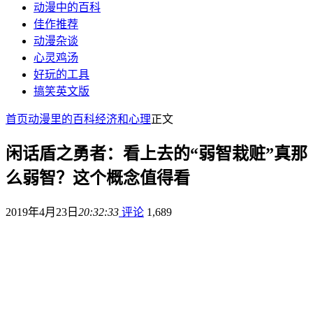
动漫中的百科
佳作推荐
动漫杂谈
心灵鸡汤
好玩的工具
搞笑英文版
首页
动漫里的百科
经济和心理
正文
闲话盾之勇者：看上去的“弱智栽赃”真那
么弱智？这个概念值得看
2019年4月23日
20:32:33
评论
1,689