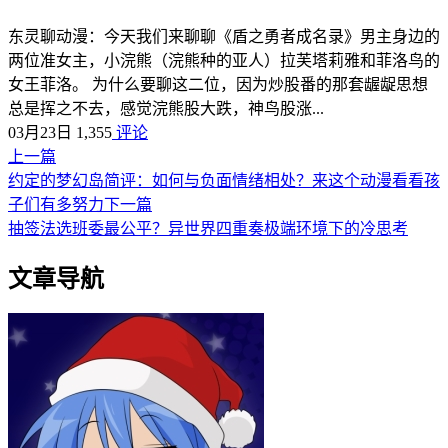
东灵聊动漫：今天我们来聊聊《盾之勇者成名录》男主身边的
两位准女主，小浣熊（浣熊种的亚人）拉芙塔莉雅和菲洛鸟的
女王菲洛。 为什么要聊这二位，因为炒股番的那套龌龊思想
总是挥之不去，感觉浣熊股大跌，神鸟股涨...
03月23日
1,355
评论
上一篇
约定的梦幻岛简评：如何与负面情绪相处？来这个动漫看看孩
子们有多努力
下一篇
抽签法选班委最公平？异世界四重奏极端环境下的冷思考
文章导航