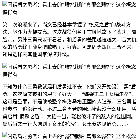
第二次浪潮来了，尚文已经基本掌握了“愤怒之盾”的战斗方
法，战斗力大幅提高。这次战役他名正言顺地拿下了头功，露
脸儿，另外三勇只能干看着，和盾勇的差距越拉越大，苦大仇
深的盾勇终于翻身把歌唱了，好爽。可是盾勇跟国王合不来，
还是选择去其他国家深造升级。
不知为什么三勇教就是和盾勇过不去，他们又开始设计“黑”盾
勇。这次尚文被扣的屎盆子好大——“绑架第二王女梅尔蒂”，
这可是重罪，于是他被整个梅洛马格王国的人追杀，三名勇者
也参与了追杀行动。不过三名勇者的围追堵截没什么卵用，盾
勇启用“愤怒之盾”，大招一出，轻松破坏了的敌人的包围网。
然后尚文一行人遇到了女王的使者，女王要约见盾勇……。