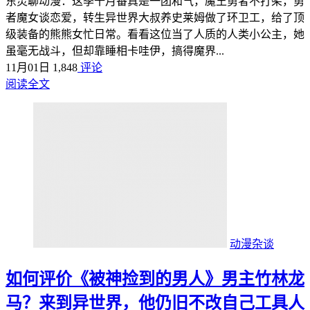
东灵聊动漫：这季十月番真是一团和气，魔王勇者不打架，勇
者魔女谈恋爱，转生异世界大叔养史莱姆做了环卫工，给了顶
级装备的熊熊女忙日常。看看这位当了人质的人类小公主，她
虽毫无战斗，但却靠睡相卡哇伊，搞得魔界...
11月01日
1,848
评论
阅读全文
动漫杂谈
如何评价《被神捡到的男人》男主竹林龙
马？来到异世界，他仍旧不改自己工具人