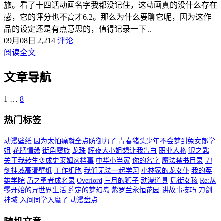
旅。看了十四话动画名字我都没记住，这动画真的没什么存在
感，它的评分也不高才6.2。那么为什么要聊它呢，因为这作
品的设定还是有点意思的，值得记录一下...
09月08日
2,214
评论
阅读全文
文章导航
1
…
8
热门标签
动漫壁纸
因为太怕痛就全点防御力了
青春猪头少年不会梦到兔女郎学
姐
花牌情缘
街角魔族
龙珠
辉夜大小姐想让我告白
职业人格
银之匙
关于我转生变成史莱姆这档事
中华小当家
你的名字
魔法禁书目录
刀
剑神域高清壁纸
工作细胞
我们无法一起学习
小林家的龙女仆
我的英
雄学院
盾之勇者成名录
Overlord
三月的狮子
动漫道具
后街女孩
Re:从
零开始的异世界生活
约定的梦幻岛
紫罗兰永恒花园
讲故事技巧
刀剑
神域
入间同学入魔了
动漫盘点