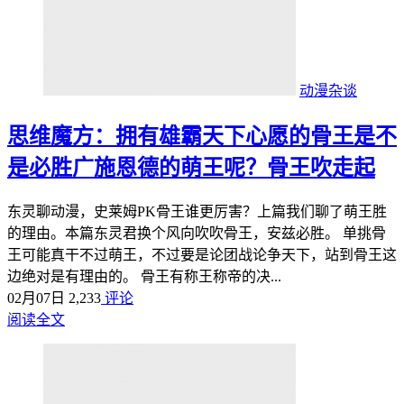
动漫杂谈
思维魔方：拥有雄霸天下心愿的骨王是不
是必胜广施恩德的萌王呢？骨王吹走起
东灵聊动漫，史莱姆PK骨王谁更厉害？上篇我们聊了萌王胜
的理由。本篇东灵君换个风向吹吹骨王，安兹必胜。 单挑骨
王可能真干不过萌王，不过要是论团战论争天下，站到骨王这
边绝对是有理由的。 骨王有称王称帝的决...
02月07日
2,233
评论
阅读全文