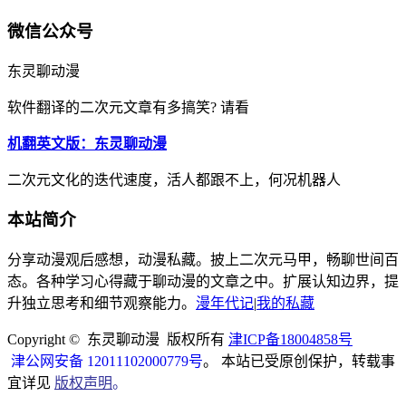
微信公众号
东灵聊动漫
软件翻译的二次元文章有多搞笑? 请看
机翻英文版：东灵聊动漫
二次元文化的迭代速度，活人都跟不上，何况机器人
本站简介
分享动漫观后感想，动漫私藏。披上二次元马甲，畅聊世间百
态。各种学习心得藏于聊动漫的文章之中。扩展认知边界，提
升独立思考和细节观察能力。
漫年代记
|
我的私藏
Copyright © 东灵聊动漫 版权所有
津ICP备18004858号
津公网安备 12011102000779号
。 本站已受原创保护，转载事
宜详见
版权声明
。