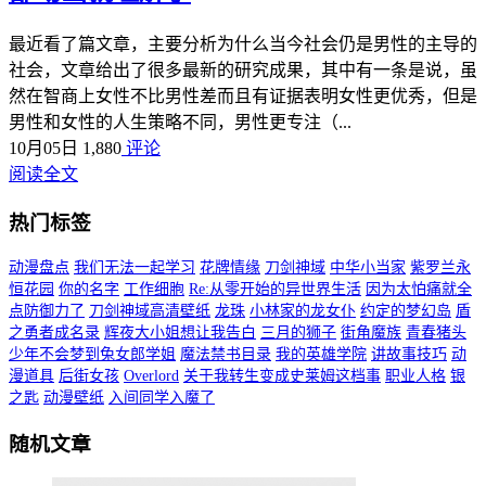
最近看了篇文章，主要分析为什么当今社会仍是男性的主导的
社会，文章给出了很多最新的研究成果，其中有一条是说，虽
然在智商上女性不比男性差而且有证据表明女性更优秀，但是
男性和女性的人生策略不同，男性更专注（...
10月05日
1,880
评论
阅读全文
热门标签
动漫盘点
我们无法一起学习
花牌情缘
刀剑神域
中华小当家
紫罗兰永
恒花园
你的名字
工作细胞
Re:从零开始的异世界生活
因为太怕痛就全
点防御力了
刀剑神域高清壁纸
龙珠
小林家的龙女仆
约定的梦幻岛
盾
之勇者成名录
辉夜大小姐想让我告白
三月的狮子
街角魔族
青春猪头
少年不会梦到兔女郎学姐
魔法禁书目录
我的英雄学院
讲故事技巧
动
漫道具
后街女孩
Overlord
关于我转生变成史莱姆这档事
职业人格
银
之匙
动漫壁纸
入间同学入魔了
随机文章