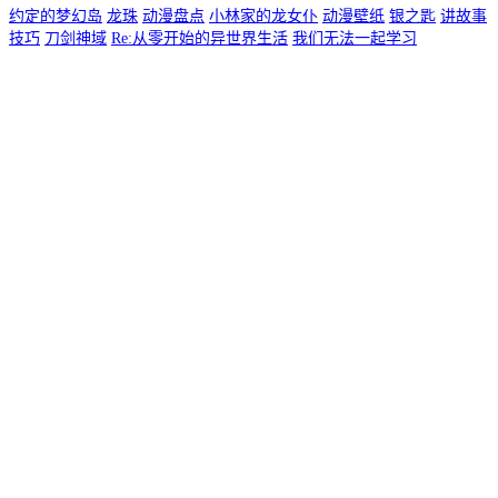
约定的梦幻岛
龙珠
动漫盘点
小林家的龙女仆
动漫壁纸
银之匙
讲故事
技巧
刀剑神域
Re:从零开始的异世界生活
我们无法一起学习