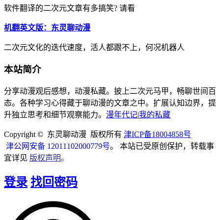
软件翻译的二次元文章有多搞笑? 请看
机翻英文版：东灵聊动漫
二次元文化的迭代速度，活人都跟不上，何况机器人
本站简介
分享动漫观后感想，动漫私藏。披上二次元马甲，畅聊世间百
态。各种学习心得藏于聊动漫的文章之中。扩展认知边界，提
升独立思考和细节观察能力。
漫年代记
|
我的私藏
Copyright © 东灵聊动漫 版权所有
津ICP备18004858号
津公网安备 12011102000779号
。 本站已受原创保护，转载事
宜详见
版权声明
。
登录
找回密码