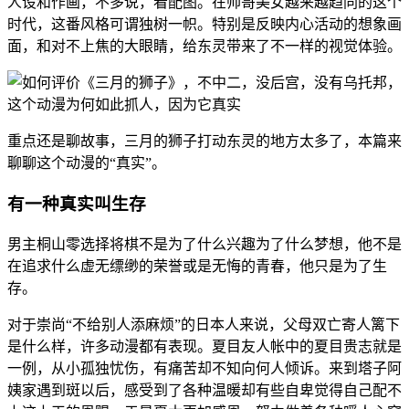
人设和作画，不多说，看配图。在帅哥美女越来越趋同的这个
时代，这番风格可谓独树一帜。特别是反映内心活动的想象画
面，和对不上焦的大眼睛，给东灵带来了不一样的视觉体验。
重点还是聊故事，三月的狮子打动东灵的地方太多了，本篇来
聊聊这个动漫的“真实”。
有一种真实叫生存
男主桐山零选择将棋不是为了什么兴趣为了什么梦想，他不是
在追求什么虚无缥缈的荣誉或是无悔的青春，他只是为了生
存。
对于崇尚“不给别人添麻烦”的日本人来说，父母双亡寄人篱下
是什么样，许多动漫都有表现。夏目友人帐中的夏目贵志就是
一例，从小孤独忧伤，有痛苦却不知向何人倾诉。来到塔子阿
姨家遇到斑以后，感受到了各种温暖却有些自卑觉得自己配不