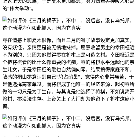
上这上天的恩赐，于是夏木更加感恩，努力做着各种暖人心窝
的“伟大举动”。
零在情感上和夏木很像，而且三月的狮子故事设定更加真实，
没有妖怪，亲情更是被无情地抹掉。愿意收留男主的幸田柾近
不为别的，只因为他觉得零在将棋上是可造之材。幸田柾近是
个把将棋看的比什么都重要的棋痴，零的将棋水平远超他的亲
生儿女，于是幸田柾的爱也自然偏向零，结果搞得家庭不和。
敏感的桐山零意识到自己“鸠占鹊巢”，觉得内心非常痛苦，于
是他选择离家单过。而将棋成了他唯一的经济来源，起初零所
做的一切只是为了生存。与其说是他选择了将棋，不如说离开
将棋，零没法生存。上帝关上了大门却为他留下了将棋这扇小
窗。