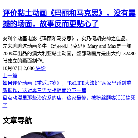
评价黏土动画《玛丽和马克思》，没有震
撼的场面，故事反而更贴心了
安利个动画电影《玛丽和马克思》，实乃假期安神之佳品。
先来聊聊这动画多牛 《玛丽和马克思》Mary and Max是一部
2009年出品的澳大利亚黏土动画，整部动画片是由大约132480
张独立的画面制作...
10月07日
2,086
评论
上一篇
如何评价动画《重返17岁》，“ReLIFE大法好”从家里蹲到重
新振作，这对奔三男女相拥而泣
下一篇
盘点动漫里那些治愈系的店，这家最惨，被粉丝顾客活活搞死
了
文章导航