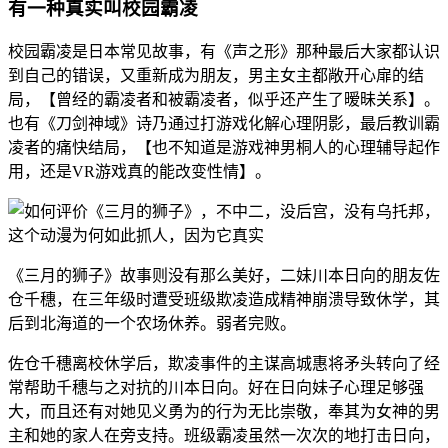
有一种真实叫校园霸凌
校园霸凌是日本常见故事，有《声之形》那种最后大家都认识
到自己的错误，又重新成为朋友，男主女主都敞开心扉的结
局，【曾经的霸凌者和被霸凌者，似乎还产生了暧昧关系】。
也有《刀剑神域》诗乃通过打游戏化解心理阴影，最后教训霸
凌者的痛快结局，【也不知道是游戏神男桐人的心理辅导起作
用，还是VR游戏真的能改变性情】。
《三月的狮子》故事则没有那么美好，二妹川本日向的朋友佐
仓千穗，在三年级时遭受班级欺凌造成精神崩溃导致休学，其
后到北海道的一个农场休养。弱者完败。
佐仓千穗离校休学后，欺凌事件的主谋高城惠将矛头转向了经
常帮助千穗与之对抗的川本日向。好在日向妹子心理足够强
大，而且还有对她见义勇为的行为无比崇敬，奉其为女神的男
主和她的家人在旁支持。班级霸凌虽然一次次的地打击日向，