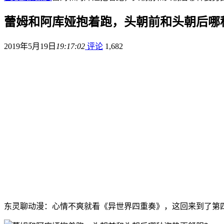
蕾姆和阿库娅抱着跑，头朝前和头朝后哪
2019年5月19日
19:17:02
评论
1,682
东灵聊动漫：心情不爽就看《异世界四重奏》，这回来到了第