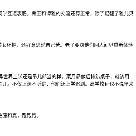
同学互道衷肠。骨王和谭雅的交流还算正常，除了踢翻了雅儿贝
美女环抱，还好意思说自己苦。老子要罚他们回人间界重新体验
异世界上学还是吊儿郎当的样。菜月昴做后排趴桌子，就该用
主儿。不仅上课不听讲，他们还上学迟到。离学校远也不说早来
佐藤和真，跑跑跑。