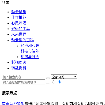
登录
动漫畅想
佳作推荐
心灵鸡汤
好玩的工具
未来世界
动漫里的百科
经济和心理
科技与智能
动漫与社会
影视周边
转载资料
搜索热点
首页
动漫畅想
蕾姆和阿库娅抱着跑，头朝前和头朝后哪种姿势