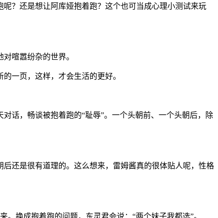
跑呢？还是想让阿库娅抱着跑？
这个也可当成心理小测试来玩
地对喧嚣纷杂的世界。
新的一页，这样，才会生活的更好。
对话，畅谈被抱着跑的“耻辱”。一个头朝前、一个头朝后，除
朝后还是很有道理的。这么想来，雷姆酱真的很体贴人呢，性格
起来。换成抱着跑的问题，
东灵君会说：“两个妹子我都选”
。