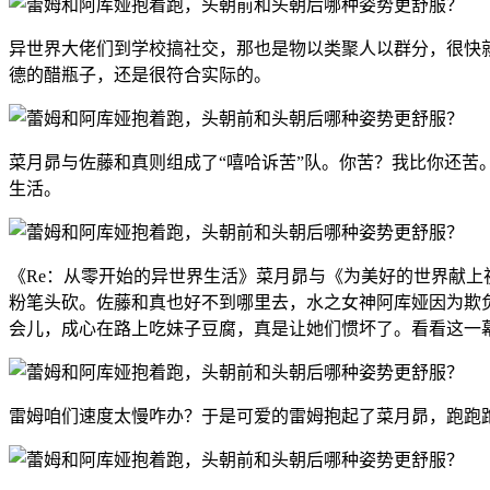
异世界大佬们到学校搞社交，那也是物以类聚人以群分，很快
德的醋瓶子，还是很符合实际的。
菜月昴与佐藤和真则组成了“嘻哈诉苦”队。你苦？我比你还
生活。
《Re：从零开始的异世界生活》菜月昴与《为美好的世界献
粉笔头砍。佐藤和真也好不到哪里去，水之女神阿库娅因为欺
会儿，成心在路上吃妹子豆腐，真是让她们惯坏了。看看这一
雷姆咱们速度太慢咋办？于是可爱的雷姆抱起了菜月昴，跑跑