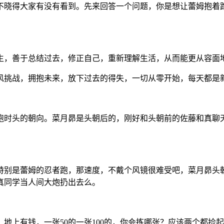
不晓得大家有没有看到。
先来回答一个问题，你是想让蕾姆抱着
生，善于总结过去，修正自己，重新理解生活，从而能更从容面
风挑战，拥抱未来，放下过去的得失，一切从零开始，每天都是
跑时头的朝向。菜月昴是头朝后的，刚好和头朝前的佐藤和真聊天
。
特别是蕾姆的忍者跑，那速度，不戴个风镜很难受吧，菜月昴头
真同学当人间大炮扔出去么。
地上有钱，一张50的一张100的，你会拣哪张？应该两个都捡