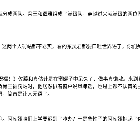
就分成两队。骨王和谭雅组成了满级队，穿越过来就满级的两位
苦。这两个人罚站都不老实，看的东灵君都要口吐世界语了，你们
上祝福！》佐藤和真估计是在蜜罐子中呆久了，做事真懒散。来到
负骨王被罚站时，他居然扒着窗户说风凉话，也是上课不认真的
幕，简直是让人无语了。
跑。阿库娅咱们上学要迟到了咋办？于是急性子的阿库娅抱起了