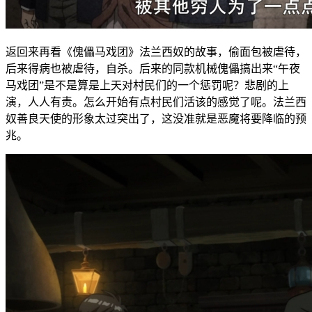
返回来再看《傀儡马戏团》法兰西奴的故事，偷面包被虐待，
后来得病也被虐待，自杀。后来的同款机械傀儡搞出来“午夜
马戏团”是不是算是上天对村民们的一个惩罚呢？悲剧的上
演，人人有责。怎么开始有点村民们活该的感觉了呢。法兰西
奴善良天使的形象太过突出了，这没准就是恶魔将要降临的预
兆。