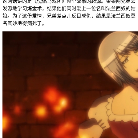
这两话讲的是《傀儡马戏团》整个故事的起源。金银两兄弟去
发源地学习炼金术，结果他们同时爱上一位名叫法兰西奴的姑
娘。为了这份爱情，兄弟差点儿反目成仇，结果是法兰西奴莫
名其妙地得病死了。