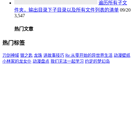
遍历所有子文
件夹，输出目录下子目录以及所有文件列表的清单
09/20
3,547
热门文章
热门标签
刀剑神域
银之匙
龙珠
讲故事技巧
Re:从零开始的异世界生活
动漫壁纸
小林家的龙女仆
动漫盘点
我们无法一起学习
约定的梦幻岛