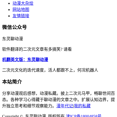
动漫大杂烩
网站地图
友情链接
微信公众号
东灵聊动漫
软件翻译的二次元文章有多搞笑? 请看
机翻英文版：东灵聊动漫
二次元文化的迭代速度，活人都跟不上，何况机器人
本站简介
分享动漫观后感想，动漫私藏。披上二次元马甲，畅聊世间百
态。各种学习心得藏于聊动漫的文章之中。扩展认知边界，提
升独立思考和细节观察能力。
漫年代记
|
我的私藏
Copyright © 东灵聊动漫 版权所有
津ICP备18004858号