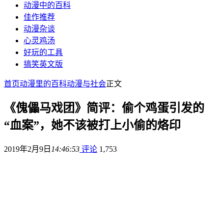
动漫中的百科
佳作推荐
动漫杂谈
心灵鸡汤
好玩的工具
搞笑英文版
首页
动漫里的百科
动漫与社会
正文
《傀儡马戏团》简评：偷个鸡蛋引发的
“血案”，她不该被打上小偷的烙印
2019年2月9日
14:46:53
评论
1,753