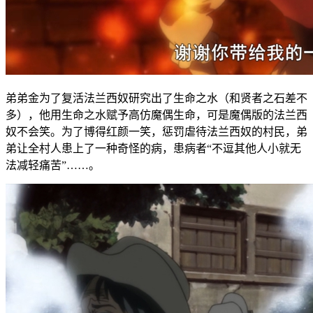
弟弟金为了复活法兰西奴研究出了生命之水（和贤者之石差不
多），他用生命之水赋予高仿魔偶生命，可是魔偶版的法兰西
奴不会笑。为了博得红颜一笑，惩罚虐待法兰西奴的村民，弟
弟让全村人患上了一种奇怪的病，患病者“不逗其他人小就无
法减轻痛苦”……。