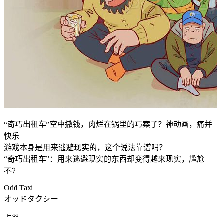
“奇巧出租车”空中撒钱，肉烂在锅里的巧案子？神动画，痛并
快乐
游戏本身是用来逃避现实的，这个说法靠谱吗？
“奇巧出租车”：用来逃避现实的东西却变得越来现实，尴尬
不？
Odd Taxi
オッドタクシー