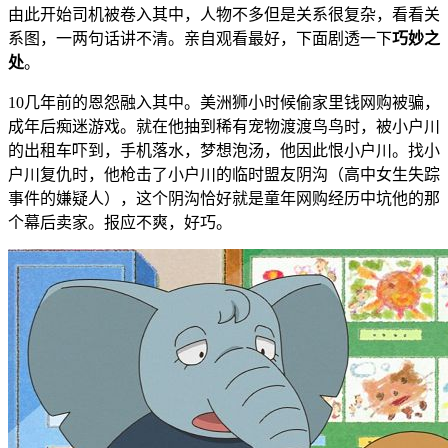
由此开始司机被卷入其中，人物不多但是关系很复杂，看看关
系图，一两句话讲不清。亲自观看最好，下面剧透一下
巧妙之
处
。
10几年前的恩怨融入其中。美洲狮小时候偷家里钱网购被骗，
成年后痴迷游戏。就在他抽到稀有宠物渡渡鸟鸟时，被小户川
的出租车吓到，手机落水，梦想泡汤，他因此恨小户川。找小
户川复仇时，他枪击了小户川的临时盟友阴沟（高中女生失踪
事件的嫌疑人），这个阴沟恰好就是童年网购经历中坑他的那
个幕后卖家。报应不爽，好巧。