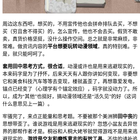
周边这东西吧，想买的，不用宣传他也会拼命排队去买，不想
买（穷且舍不得买）的，怎么宣传，他也不会去买。假货不敢
卖，真货价格坚挺，没什么操作空间。总之就是非常麻烦，非
常难。做资讯内容的
平台想要玩转动漫领域
，真的特别难。于
是，就只能呵呵了。
套用田中思考方式，很合适
，动漫或许也是用来逃避现实的，
本来码字是为了抒怀，后来天天有人跟你讲如何变现，非要想
它和美食科技汽车等等去变现，楼就盖歪了，再想靠爱发电，
锚点已经变了（心理学有个锚定效应），码字就没动力了。所
以，成为“其他”也挺好，搞动漫领域还是“活久见”的好（这词
什么意思见上一篇）。
牢骚完了，来点正能量和思考题。不要被那个美洲狮
田中丧
的
思想带歪了。谁说游戏是用来逃避现实的？忽悠小盆友去异世
界的那帮作者才是。桐谷和人桐大姥爷就觉得游戏不是用来逃
避现实的，
游戏是交友和磨炼意志的有效工具
。不信的请补追