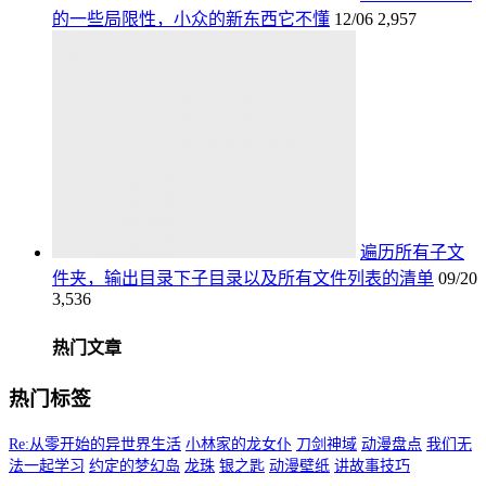
的一些局限性，小众的新东西它不懂
12/06
2,957
遍历所有子文
件夹，输出目录下子目录以及所有文件列表的清单
09/20
3,536
热门文章
热门标签
Re:从零开始的异世界生活
小林家的龙女仆
刀剑神域
动漫盘点
我们无
法一起学习
约定的梦幻岛
龙珠
银之匙
动漫壁纸
讲故事技巧