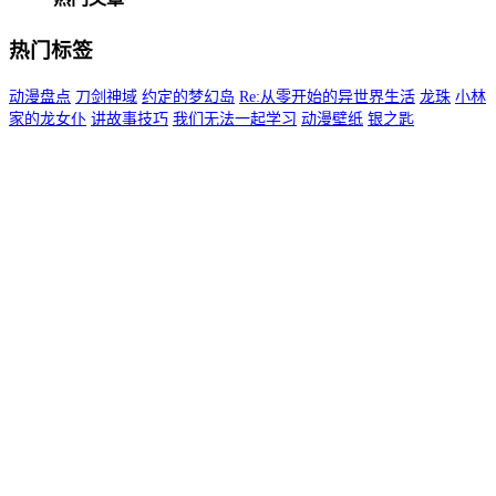
热门标签
动漫盘点
刀剑神域
约定的梦幻岛
Re:从零开始的异世界生活
龙珠
小林
家的龙女仆
讲故事技巧
我们无法一起学习
动漫壁纸
银之匙