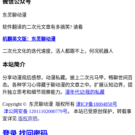
微信公众号
东灵聊动漫
软件翻译的二次元文章有多搞笑? 请看
机翻英文版：东灵聊动漫
二次元文化的迭代速度，活人都跟不上，何况机器人
本站简介
分享动漫观后感想，动漫私藏。披上二次元马甲，畅聊世间百
态。各种学习心得藏于聊动漫的文章之中。扩展认知边界，提
升独立思考和细节观察能力。
漫年代记
|
我的私藏
Copyright © 东灵聊动漫 版权所有
津ICP备18004858号
津公网安备 12011102000779号
。 本站已受原创保护，转载事
宜详见
版权声明
。
登录
找回密码