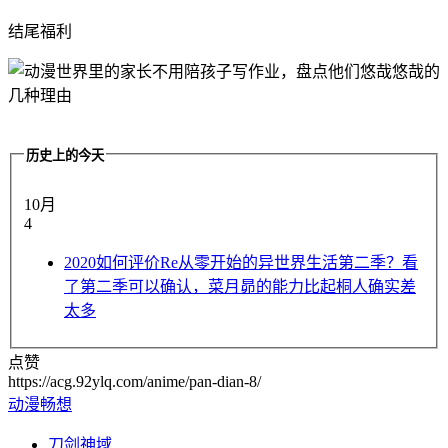
结尾福利
历史上的今天
10月
4
2020
如何评价Re从零开始的异世界生活第二季？看
了第二季可以确认，菜月昴的能力比起桐人确实差
太多
点赞
https://acg.92ylq.com/anime/pan-dian-8/
动漫畅想
刀剑神域