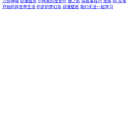
刀剑神域
动漫盘点
小林家的龙女仆
银之匙
讲故事技巧
龙珠
Re:从零
开始的异世界生活
约定的梦幻岛
动漫壁纸
我们无法一起学习