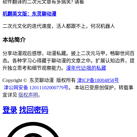
软件翻译的二次元文章有多搞笑? 请看
机翻英文版：东灵聊动漫
二次元文化的迭代速度，活人都跟不上，何况机器人
本站简介
分享动漫观后感想，动漫私藏。披上二次元马甲，畅聊世间百
态。各种学习心得藏于聊动漫的文章之中。扩展认知边界，提
升独立思考和细节观察能力。
漫年代记
|
我的私藏
Copyright © 东灵聊动漫 版权所有
津ICP备18004858号
津公网安备 12011102000779号
。 本站已受原创保护，转载事
宜详见
版权声明
。
登录
找回密码