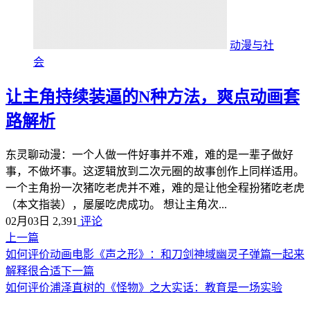
动漫与社
会
让主角持续装逼的N种方法，爽点动画套
路解析
东灵聊动漫：一个人做一件好事并不难，难的是一辈子做好
事，不做坏事。这逻辑放到二次元圈的故事创作上同样适用。
一个主角扮一次猪吃老虎并不难，难的是让他全程扮猪吃老虎
（本文指装），屡屡吃虎成功。 想让主角次...
02月03日
2,391
评论
上一篇
如何评价动画电影《声之形》：和刀剑神域幽灵子弹篇一起来
解释很合适
下一篇
如何评价浦泽直树的《怪物》之大实话：教育是一场实验