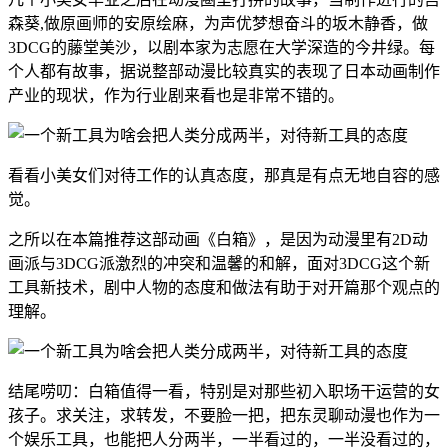
森葵,做原画师的安原绘麻，为声优梦想奋斗的坂木静香，做
3DCG的藤堂美沙，以剧本家为志愿在大学深造的今井绿。每
个人都有故事，据说整部动漫比较真实的表现了日本动画制作
产业的现状，作为行业剧来看也是非常不错的。
看看小美女们对待工作的认真态度，那真是有点无地自容的感
觉。
之所以在本篇推荐这部动画《白箱》，是因为动漫里有2D动
画派与3DCG派激烈的冲突和温馨的和解，面对3DCG这个新
工具新技术，剧中人物的态度和做法有助于对开篇那个观点的
理解。
结尾唠叨：白箱值得一看，特别是对那些初入职场干运营的女
孩子。求关注，求转发，不要脸一把，把东灵聊动漫也作为一
个娱乐工具，也能把人分两半，一半看过的，一半没看过的，