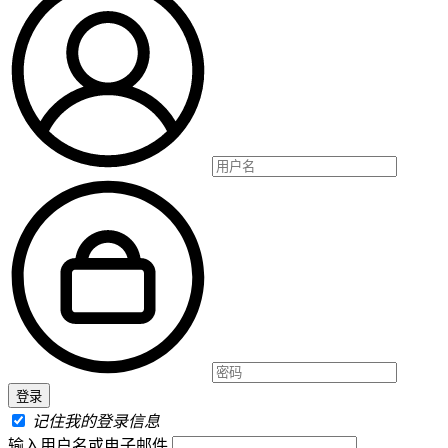
记住我的登录信息
输入用户名或电子邮件