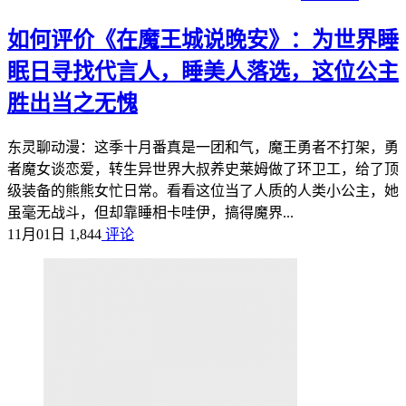
如何评价《在魔王城说晚安》：为世界睡
眠日寻找代言人，睡美人落选，这位公主
胜出当之无愧
东灵聊动漫：这季十月番真是一团和气，魔王勇者不打架，勇
者魔女谈恋爱，转生异世界大叔养史莱姆做了环卫工，给了顶
级装备的熊熊女忙日常。看看这位当了人质的人类小公主，她
虽毫无战斗，但却靠睡相卡哇伊，搞得魔界...
11月01日
1,844
评论