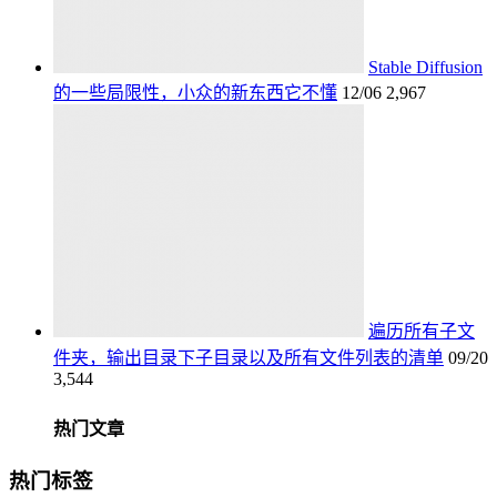
Stable Diffusion
的一些局限性，小众的新东西它不懂
12/06
2,967
遍历所有子文
件夹，输出目录下子目录以及所有文件列表的清单
09/20
3,544
热门文章
热门标签