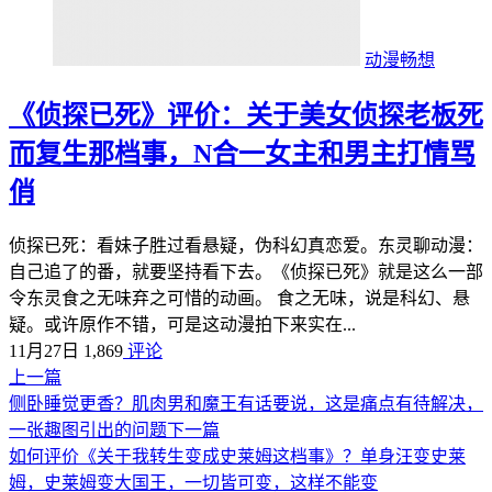
动漫畅想
《侦探已死》评价：关于美女侦探老板死
而复生那档事，N合一女主和男主打情骂
俏
侦探已死：看妹子胜过看悬疑，伪科幻真恋爱。东灵聊动漫：
自己追了的番，就要坚持看下去。《侦探已死》就是这么一部
令东灵食之无味弃之可惜的动画。 食之无味，说是科幻、悬
疑。或许原作不错，可是这动漫拍下来实在...
11月27日
1,869
评论
上一篇
侧卧睡觉更香？肌肉男和魔王有话要说，这是痛点有待解决，
一张趣图引出的问题
下一篇
如何评价《关于我转生变成史莱姆这档事》？单身汪变史莱
姆，史莱姆变大国王，一切皆可变，这样不能变