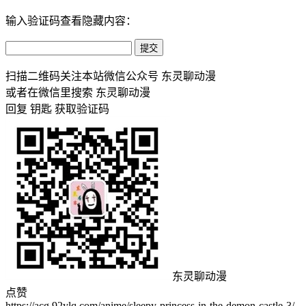
输入验证码查看隐藏内容：
扫描二维码关注本站微信公众号
东灵聊动漫
或者在微信里搜索
东灵聊动漫
回复
钥匙
获取验证码
东灵聊动漫
点赞
https://acg.92ylq.com/anime/sleepy-princess-in-the-demon-castle-3/