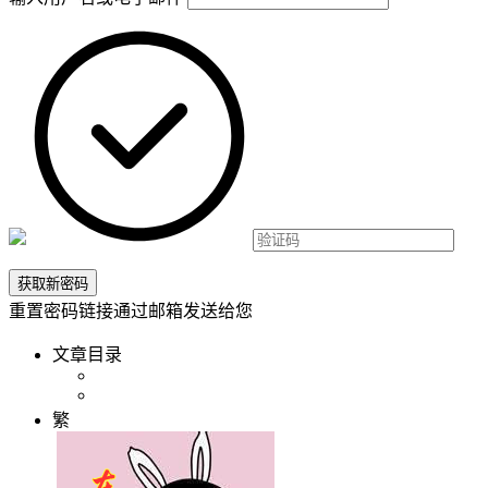
重置密码链接通过邮箱发送给您
文章目录
繁