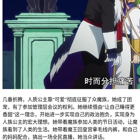
几番折腾，人质公主靠“可爱”彻底征服了众魔族，她成了团
宠，有了参加管理层会议的权利。她继续借由“让自己睡得更
香甜”这一理念，开始进一步实现自己的政治抱负，实现身为
人族公主的宏大理想。她带着魔族参加人类的节日活动，让魔
族看到了人类的生活。她带着魔王回皇宫拿毛线内裤，和自己
的妈妈配合，搞出一场全民直播，她当众讲话。