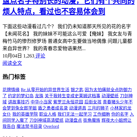
盘点名字特别长的动漫，它们有个共同的
烦人特点，看过也不容易体会到
下面这些动漫看过几个？ 我们仍未知道那天所见的花的名字
【未闻花名】 我的妹妹不可能这么可爱【俺妹】 我女友与青
梅竹马的惨烈修罗场 普通女高中生要做当地偶像 问题儿童都
来自异世界？ 我的青春恋爱物语果然...
10月04日
1,263
评论
阅读全文
热门标签
花牌情缘
Re:从零开始的异世界生活
银之匙
因为太怕痛就全点防御力
了
约定的梦幻岛
龙珠
关于我转生变成史莱姆这档事
动漫壁纸
刀剑神
域
讲故事技巧
中华小当家
紫罗兰永恒花园
后街女孩
青春猪头少年不
会梦到兔女郎学姐
盾之勇者成名录
动漫道具
三月的狮子
小林家的龙
女仆
我的英雄学院
职业人格
我们无法一起学习
工作细胞
你的名字
入
间同学入魔了
刀剑神域高清壁纸
动漫盘点
街角魔族
辉夜大小姐想让
我告白
魔法禁书目录
Overlord