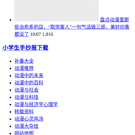
盘点动漫里那
些治愈系的店，“取悦客人”一句气话毁三观，美好印象
都没了
10/07
1,816
小学生手抄报下载
补番大全
动漫推荐
动漫中的未来
动漫中的百科
动漫与社会
动漫与科技
动漫与经济学心理学
转载资料
动漫心灵鸡汤
动漫大杂烩
网站地图