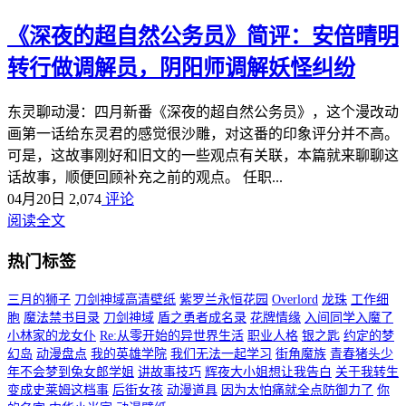
《深夜的超自然公务员》简评：安倍晴明
转行做调解员，阴阳师调解妖怪纠纷
东灵聊动漫：四月新番《深夜的超自然公务员》，这个漫改动
画第一话给东灵君的感觉很沙雕，对这番的印象评分并不高。
可是，这故事刚好和旧文的一些观点有关联，本篇就来聊聊这
话故事，顺便回顾补充之前的观点。 任职...
04月20日
2,074
评论
阅读全文
热门标签
三月的狮子
刀剑神域高清壁纸
紫罗兰永恒花园
Overlord
龙珠
工作细
胞
魔法禁书目录
刀剑神域
盾之勇者成名录
花牌情缘
入间同学入魔了
小林家的龙女仆
Re:从零开始的异世界生活
职业人格
银之匙
约定的梦
幻岛
动漫盘点
我的英雄学院
我们无法一起学习
街角魔族
青春猪头少
年不会梦到兔女郎学姐
讲故事技巧
辉夜大小姐想让我告白
关于我转生
变成史莱姆这档事
后街女孩
动漫道具
因为太怕痛就全点防御力了
你