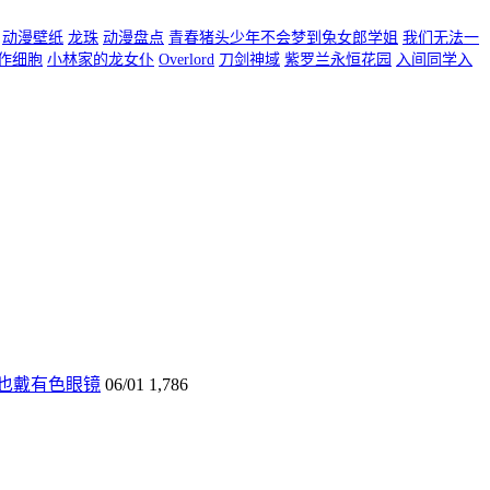
动漫壁纸
龙珠
动漫盘点
青春猪头少年不会梦到兔女郎学姐
我们无法一
作细胞
小林家的龙女仆
Overlord
刀剑神域
紫罗兰永恒花园
入间同学入
也戴有色眼镜
06/01
1,786