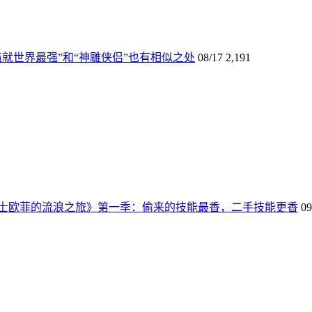
造就世界最强”和“神雕侠侣”也有相似之处
08/17
2,191
士欧菲的流浪之旅》第一季：偷来的技能最香，二手技能更香
09