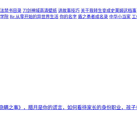
法禁书目录
刀剑神域高清壁纸
讲故事技巧
关于我转生变成史莱姆这档事
学院
Re:从零开始的异世界生活
你的名字
盾之勇者成名录
中华小当家
工
隐瞒之事》，腊月是你的谎言，如何看待家长的身份职业，孩子