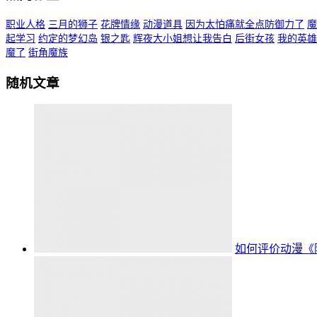
职业人格
三月的狮子
花牌情缘
动漫道具
因为太怕痛就全点防御力了
魔
起学习
约定的梦幻岛
银之匙
辉夜大小姐想让我告白
后街女孩
我的英雄
魔了
街角魔族
随机文章
如何评价动漫《