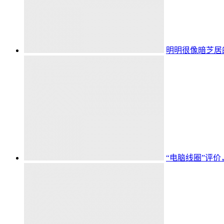
明明很像暗芝居
“电脑线圈”评