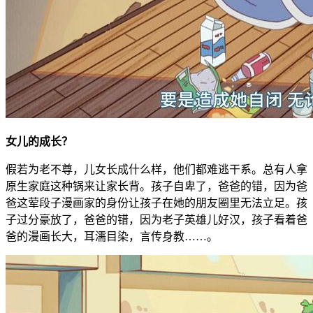
女儿的成长？
假若为老不尊，儿女长成什么样，他们都难逃干系。总有人拿
原生家庭这种锅来让家长背。孩子自卑了，爸爸的错，因为爸
爸这荤段子漫画家的身份让孩子在她的朋友圈里无法立足。孩
子过分豪放了，爸爸的错，因为老子英雄儿好汉，孩子看着爸
爸的漫画长大，耳濡目染，言传身教……。