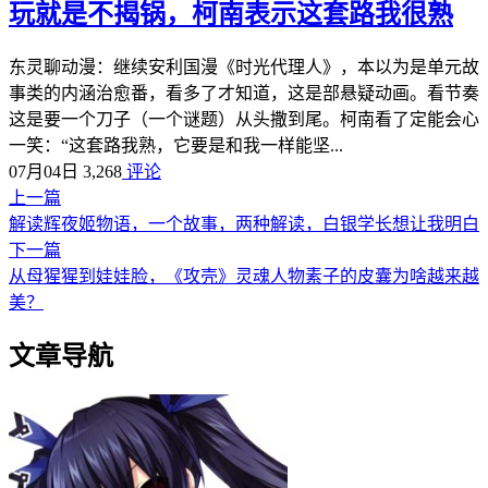
玩就是不揭锅，柯南表示这套路我很熟
东灵聊动漫：继续安利国漫《时光代理人》，本以为是单元故
事类的内涵治愈番，看多了才知道，这是部悬疑动画。看节奏
这是要一个刀子（一个谜题）从头撒到尾。柯南看了定能会心
一笑：“这套路我熟，它要是和我一样能坚...
07月04日
3,268
评论
上一篇
解读辉夜姬物语，一个故事，两种解读，白银学长想让我明白
下一篇
从母猩猩到娃娃脸，《攻壳》灵魂人物素子的皮囊为啥越来越
美？
文章导航