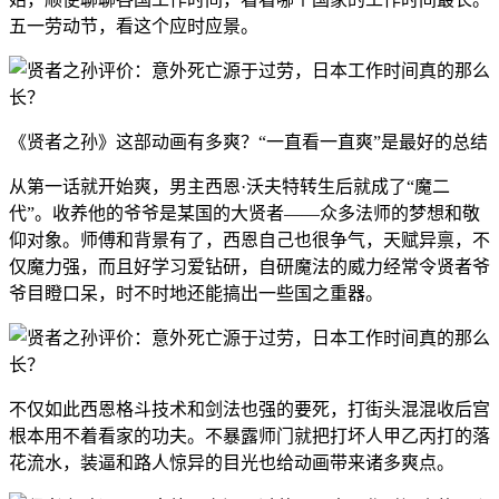
五一劳动节，看这个应时应景。
《贤者之孙》这部动画有多爽？“一直看一直爽”是最好的总结
从第一话就开始爽，男主西恩·沃夫特转生后就成了“魔二
代”。收养他的爷爷是某国的大贤者——众多法师的梦想和敬
仰对象。师傅和背景有了，西恩自己也很争气，天赋异禀，不
仅魔力强，而且好学习爱钻研，自研魔法的威力经常令贤者爷
爷目瞪口呆，时不时地还能搞出一些国之重器。
不仅如此西恩格斗技术和剑法也强的要死，打街头混混收后宫
根本用不着看家的功夫。不暴露师门就把打坏人甲乙丙打的落
花流水，装逼和路人惊异的目光也给动画带来诸多爽点。