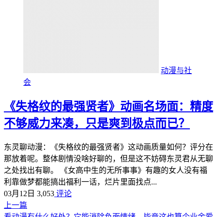
动漫与社
会
《失格纹的最强贤者》动画名场面：精度
不够威力来凑，只是爽到极点而已？
东灵聊动漫：《失格纹的最强贤者》这动画质量如何？评分在
那放着呢。整体剧情没啥好聊的，但是这不妨碍东灵君从无聊
之处找出有聊。 《女高中生的无所事事》有趣的女人没有福
利靠做梦都能搞出福利一话，烂片里面找点...
03月12日
3,053
评论
上一篇
看动漫有什么好处？它能消除负面情绪，毕竟这也算个业余爱