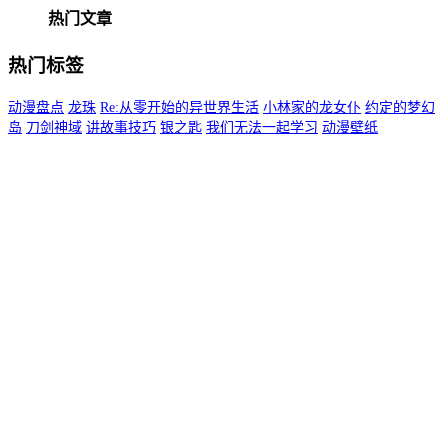
热门文章
热门标签
动漫盘点
龙珠
Re:从零开始的异世界生活
小林家的龙女仆
约定的梦幻
岛
刀剑神域
讲故事技巧
银之匙
我们无法一起学习
动漫壁纸