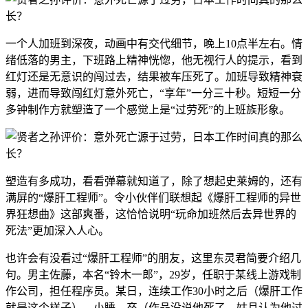
一个人加班到深夜，动画中有交代细节，晚上10点半左右。情
绪低落的男主，下班路上精神恍惚，他无视行人的提示，看到
红灯还是无意识的闯过去，结果被车压死了。加班导致精神衰
弱，进而导致闯红灯意外死亡，“享年”一分三十秒。短短一分
多钟制作方就塑造了一个感觉上是“过劳死”的上班族形象。
塑造有多成功，看看弹幕就知道了，除了想起史莱姆的，还有
满屏的“爆肝工程师”。令小伙伴们联想起《爆肝工程师的异世
界狂想曲》这部爽番，这恰恰说明“
玩命加班然后去异世界的
死法”
更加深入人心。
也许会有没看过“爆肝工程师”的朋友，这里东灵君简要介绍几
句。男主佐藤，本名“铃木一郎”，29岁，任职于某线上游戏制
作公司，担任程序员。某日，连续工作30小时之后（爆肝工作
就是这个样子），小睡，卒（作品没说他死了，姑且认为他过