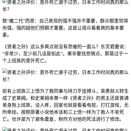
致“魔二代”西恩：自己表现的强不强并不重要，群众眼里觉得
你强，强的超他们预期才重要。这是让观众看着爽的基本要
素。
《贤者之孙》这么多爽点就没有悲催的一面么？东灵君要说：
“非常少，至少前几话是如此”。果非要找悲情点，那莫过于一
个上班族的意外死亡。
前有上班族三上悟为了救同事与持刀歹徒搏斗，英勇就义转生
成了史莱姆。和史莱姆本尊一样《贤者之孙》的男主还是普通
单身狗上班族，没人疼，回家也就是看看电视，打打游戏，无
所牵挂。按照原著小说他本该和三上悟一样为了救人不幸死
亡。也许是为了避免重复，制作方对他的死法进行了修改。