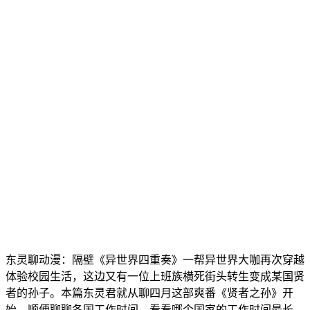
东灵聊动漫：隔壁《异世界四重奏》一帮异世界大咖再次穿越
体验校园生活，这边又有一位上班族横死街头转生变成某国贤
者的孙子。本篇东灵君就从聊四月这部爽番《贤者之孙》开
始，顺便聊聊各国工作时间，看看哪个国家的工作时间最长。