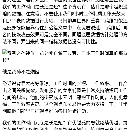
我们的工作时间是长还是短？这个真没有，估计是那个组织没
咱的数据。注意哦，不要使用我们8小时工作制乘工作天数来
和那个表的数据进行比较。《闲聊异世界四重奏：跨服打架还
是随身技能最靠得住》这篇文章中，东灵君说过，
“跨服后”同
名的技能攻击效果可是完全不同。同理底层数据统计处理的方
法不同，弄出来的同一指标数据也没有可比性。
他是贤孙不是炮姐
俗话说背靠大树好乘凉。工作时间的长短、工作效率、工作产
出之间关系复杂。发布报告的专家们倒是非常支持
缩短周工作
时间
的想法，他们的研究成果表明：
缩短工作时间，人们更幸
福，工作效率更高
。这个观点东灵君也要大力支持一下，非常
期盼他们能早日把观点推向各国付诸行动。
我们的工作时间到底是长是短？
有优越感的您就继续优越，觉
得苦逼的您也别想翻盘。宏观数据再如何，轮到自己身上也是