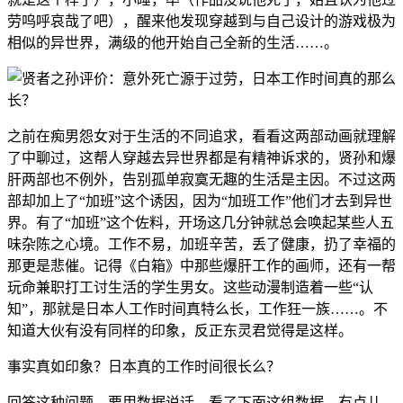
劳呜呼哀哉了吧），醒来他发现穿越到与自己设计的游戏极为
相似的异世界，满级的他开始自己全新的生活……。
之前在痴男怨女对于生活的不同追求，看看这两部动画就理解
了中聊过，这帮人穿越去异世界都是有精神诉求的，贤孙和爆
肝两部也不例外，告别孤单寂寞无趣的生活是主因。不过这两
部却加上了“加班”这个诱因，因为“加班工作”他们才去到异世
界。有了“加班”这个佐料，开场这几分钟就总会唤起某些人五
味杂陈之心境。工作不易，加班辛苦，丢了健康，扔了幸福的
那更是悲催。记得《白箱》中那些爆肝工作的画师，还有一帮
玩命兼职打工讨生活的学生男女。这些动漫制造着一些“认
知”，那就是日本人工作时间真特么长，工作狂一族……。不
知道大伙有没有同样的印象，反正东灵君觉得是这样。
事实真如印象？日本真的工作时间很长么？
回答这种问题，要用数据说话。看了下面这组数据，有点儿