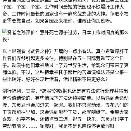
个案，个案，个案
。工作时间最短的德国也不缺爆肝工作大
帝、工作时间最长的国家也有一群悠哉悠哉的大神。
争取幸福
更需要靠自己。
如果各国都来抢你，谁敢让你加班呀。
以上是观看《贤者之孙》开篇的一点小看法。
真心希望爆肝工
作者们弄够引起更多关注
，特别是在五一国际劳动节这个日
子。动漫中他们幸福地过上了异世界生活，给观众们带来了爽
嗨体验。不过，这种把幸福托于那世的苦逼演绎法还是少来一
些比较好，好好在现世活着，活出精彩不是更好么？
例行福利：其实，“跨服”的数据也还是有方法进行处理并得出
有价值结论的，有些情况下方法还特别简单。以后遇到合适动
漫，东灵君也会加进来一起聊。我们不只聊动漫，五花八门的
干货都能往里加，您会遇到哪些干货，那就随缘了。希望大家
喜欢，码字不易，还请
点赞三连
，祝五一快乐，东灵君码字于
劳动节前夕……，呃爆肝，我是不是也应该停更放假呀。