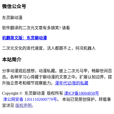
微信公众号
东灵聊动漫
软件翻译的二次元文章有多搞笑? 请看
机翻英文版：东灵聊动漫
二次元文化的迭代速度，活人都跟不上，何况机器人
本站简介
分享动漫观后感想，动漫私藏。披上二次元马甲，畅聊世间百
态。各种学习心得藏于聊动漫的文章之中。扩展认知边界，提
升独立思考和细节观察能力。
漫年代记
|
我的私藏
Copyright © 东灵聊动漫 版权所有
津ICP备18004858号
津公网安备 12011102000779号
。 本站已受原创保护，转载事
宜详见
版权声明
。