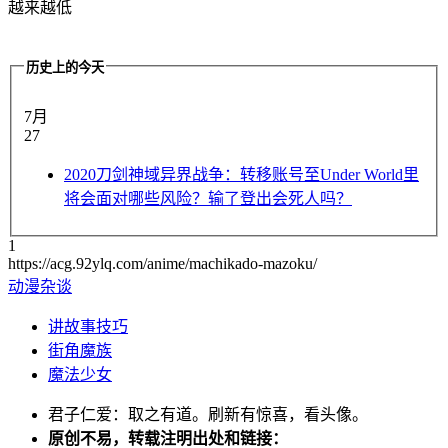
历史上的今天
7月
27
2020
刀剑神域异界战争：转移账号至Under World里
将会面对哪些风险？输了登出会死人吗？
1
https://acg.92ylq.com/anime/machikado-mazoku/
动漫杂谈
讲故事技巧
街角魔族
魔法少女
君子仁爱：取之有道。刷新有惊喜，看头像。
原创不易，转载注明出处和链接：