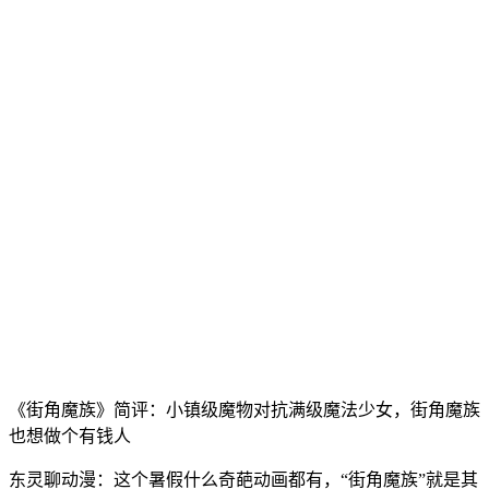
《街角魔族》简评：小镇级魔物对抗满级魔法少女，街角魔族
也想做个有钱人
东灵聊动漫：这个暑假什么奇葩动画都有，“街角魔族”就是其