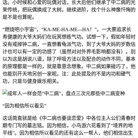
话。小时候和心爱的玩偶对话，长大后他们继承了中二病的光
荣传统，把玩偶换成了大树。继续进阶，找个什么神像忏悔的
是不是也算呢。
“燃烧吧小宇宙”，“KA-ME-HA-ME---HA！”。一大票追求长
寿健康的大爷大妈们在玩冥想练气功。试想一下，假如年轻时
没有戒掉钟二病，一直想着龟派气功，到了大爷大妈的岁数估
计也可以有一定的功感了（虽然对对外界毛影响都没有）。别
以为这是胡说八道，除了呼吸方法以及配合的动作不同，基本
的原理都是一样的，就是靠意念想象。中二病如果碰巧了，他
也能别开天地另创一家呢。注：此处提及的不是内功和硬气
功，只是与健身娱乐相关。
“因为相信所以看见”
这话简直就是给《中二病也要谈恋爱》中各位主人公们青春时
期专门写的墓志铭。因为相信，小鸟游六花看到了“境界的地
平线”。因为相信所以看见的还有这么一帮人，他们相信出生