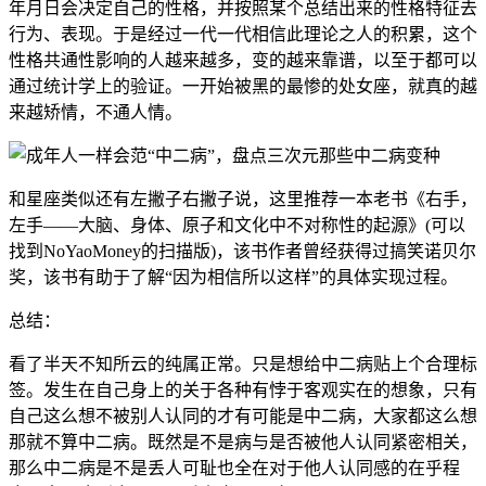
年月日会决定自己的性格，并按照某个总结出来的性格特征去
行为、表现。于是经过一代一代相信此理论之人的积累，这个
性格共通性影响的人越来越多，变的越来靠谱，以至于都可以
通过统计学上的验证。一开始被黑的最惨的处女座，就真的越
来越矫情，不通人情。
和星座类似还有左撇子右撇子说，这里推荐一本老书《右手，
左手——大脑、身体、原子和文化中不对称性的起源》(可以
找到NoYaoMoney的扫描版)，该书作者曾经获得过搞笑诺贝尔
奖，该书有助于了解“因为相信所以这样”的具体实现过程。
总结：
看了半天不知所云的纯属正常。只是想给中二病贴上个合理标
签。发生在自己身上的关于各种有悖于客观实在的想象，只有
自己这么想不被别人认同的才有可能是中二病，大家都这么想
那就不算中二病。既然是不是病与是否被他人认同紧密相关，
那么中二病是不是丢人可耻也全在对于他人认同感的在乎程