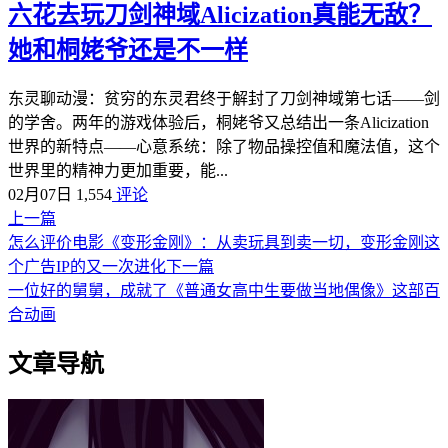
六花去玩刀剑神域Alicization真能无敌？
她和桐姥爷还是不一样
东灵聊动漫：贫穷的东灵君终于解封了刀剑神域第七话——剑
的学舍。两年的游戏体验后，桐姥爷又总结出一条Alicization
世界的新特点——心意系统：除了物品操控值和魔法值，这个
世界里的精神力更加重要，能...
02月07日
1,554
评论
上一篇
怎么评价电影《变形金刚》：从卖玩具到卖一切，变形金刚这
个广告IP的又一次进化
下一篇
一位好的舅舅，成就了《普通女高中生要做当地偶像》这部百
合动画
文章导航