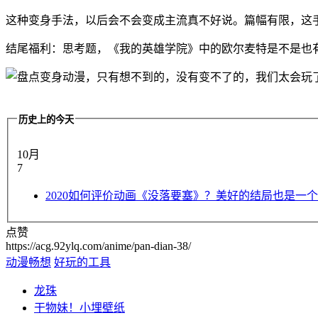
这种变身手法，以后会不会变成主流真不好说。篇幅有限，这
结尾福利：思考题，《我的英雄学院》中的欧尔麦特是不是也
历史上的今天
10月
7
2020
如何评价动画《没落要塞》？美好的结局也是一个
点赞
https://acg.92ylq.com/anime/pan-dian-38/
动漫畅想
好玩的工具
龙珠
干物妹！小埋壁纸