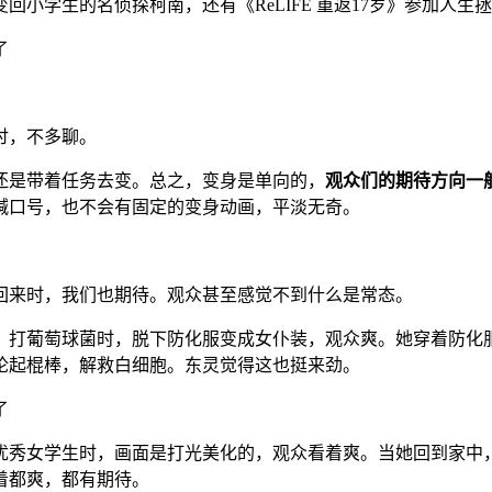
小学生的名侦探柯南，还有《ReLIFE 重返17岁》参加人生
讨，不多聊。
还是带着任务去变。总之，变身是单向的，
观众们的期待方向一
喊口号，也不会有固定的变身动画，平淡无奇。
回来时，我们也期待。观众甚至感觉不到什么是常态。
，打葡萄球菌时，脱下防化服变成女仆装，观众爽。她穿着防化
抡起棍棒，解救白细胞。东灵觉得这也挺来劲。
优秀女学生时，画面是打光美化的，观众看着爽。当她回到家中
着都爽，都有期待。