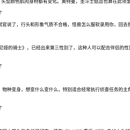
，头型颜色肌肉身材都有变化。奥特曼，圣斗士姑且也算在此项
说了，行头和形象气质不合格，怪兽怎么服软录用你，回去捯饬捯
德尼娅的骑士》，已经出来第三性别了，这种人可以配合伴侣的性
。物种变身，想变什么变什么，特别适合经常执行侦查任务的主