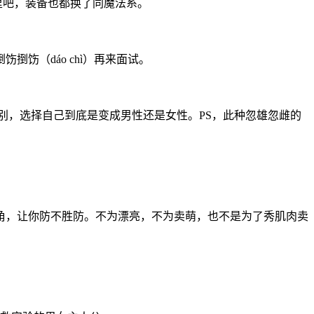
里吧，装备也都换了同魔法系。
饬（dáo chì）再来面试。
别，选择自己到底是变成男性还是女性。PS，此种忽雄忽雌的
角，让你防不胜防。不为漂亮，不为卖萌，也不是为了秀肌肉卖