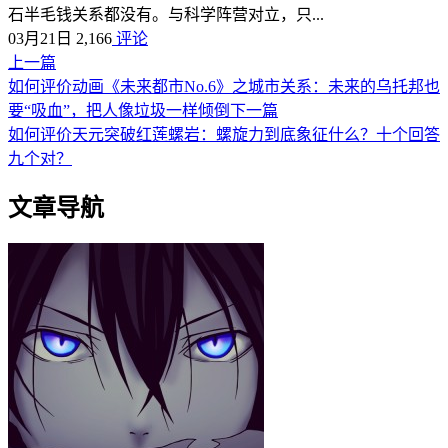
石半毛钱关系都没有。与科学阵营对立，只...
03月21日
2,166
评论
上一篇
如何评价动画《未来都市No.6》之城市关系：未来的乌托邦也
要“吸血”，把人像垃圾一样倾倒
下一篇
如何评价天元突破红莲螺岩：螺旋力到底象征什么？十个回答
九个对？
文章导航