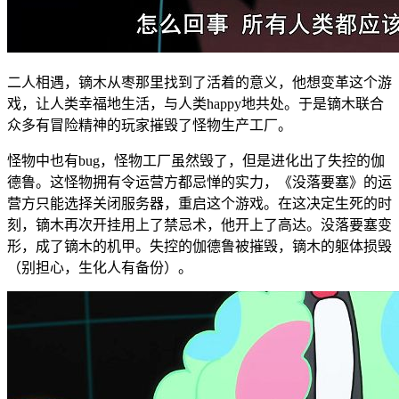
二人相遇，镝木从枣那里找到了活着的意义，他想变革这个游
戏，让人类幸福地生活，与人类happy地共处。于是镝木联合
众多有冒险精神的玩家摧毁了怪物生产工厂。
怪物中也有bug，怪物工厂虽然毁了，但是进化出了失控的伽
德鲁。这怪物拥有令运营方都忌惮的实力，《没落要塞》的运
营方只能选择关闭服务器，重启这个游戏。在这决定生死的时
刻，镝木再次开挂用上了禁忌术，他开上了高达。没落要塞变
形，成了镝木的机甲。失控的伽德鲁被摧毁，镝木的躯体损毁
（别担心，生化人有备份）。