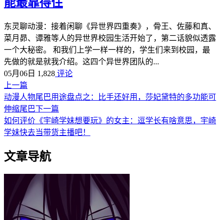
能最靠得住
东灵聊动漫：接着闲聊《异世界四重奏》，骨王、佐藤和真、
菜月昴、谭雅等人的异世界校园生活开始了，第二话貌似透露
一个大秘密。 和我们上学一样一样的，学生们来到校园，最
先做的就是就我介绍。这四个异世界团队的...
05月06日
1,828
评论
上一篇
动漫人物尾巴用途盘点之：比手还好用，莎妃黛特的多功能可
伸缩尾巴
下一篇
如何评价《宇崎学妹想要玩》的女主：逗学长有啥意思，宇崎
学妹快去当带货主播吧！
文章导航