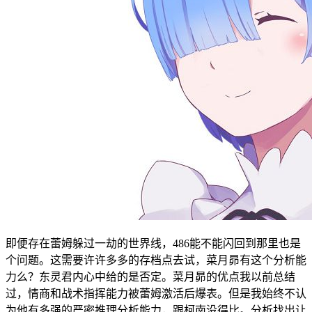
即便存在蕾姆躲过一劫的世界线，486能不能闪回到那里也是
个问题。这需要许许多多的存档点去试，菜月昴有这个分析能
力么？东灵君内心中给的是否定。菜月昴的优点我以前总结
过，情商和战术指挥能力被蕾姆激活后爆表。但是我始终不认
为他有多强的严密推理分析能力，跟柯南没得比。分析找出让