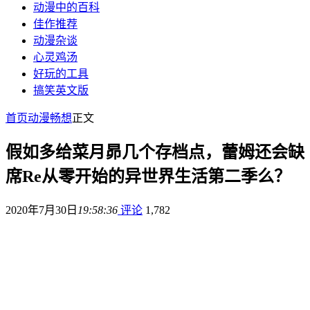
动漫中的百科
佳作推荐
动漫杂谈
心灵鸡汤
好玩的工具
搞笑英文版
首页
动漫畅想
正文
假如多给菜月昴几个存档点，蕾姆还会缺
席Re从零开始的异世界生活第二季么？
2020年7月30日
19:58:36
评论
1,782