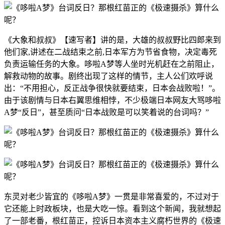
《大象和叔叔》【速写者】讲的是，大雄的叔叔野比四郎来到
他们家,讲述在二战结束之前,日本军方为节省食物，决定毒死
负责运输任务的大象。哆啦A梦等人坐时光机赶在之前阻止，
解救动物的故事。剧终出现了这样的情节，主人公们欢呼说
出：“不用担心，反正战争很快就要结束，日本会战败啦！”。
由于该剧情与日本右翼思维相悖，不少极端日本网友大骂哆啦
A梦“反日”，甚至质问“日本战败是可以笑着说的台词吗？”
东灵对老少皆宜的《哆啦A梦》一贯是非常喜爱的，不过对于
它还能上时政板块，也是大吃一惊。看到这个新闻，我就想起
了一部老番，根红苗正，控诉日本资本主义腐朽世界的《极速