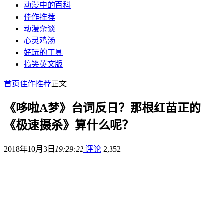
动漫中的百科
佳作推荐
动漫杂谈
心灵鸡汤
好玩的工具
搞笑英文版
首页
佳作推荐
正文
《哆啦A梦》台词反日？那根红苗正的
《极速摄杀》算什么呢？
2018年10月3日
19:29:22
评论
2,352