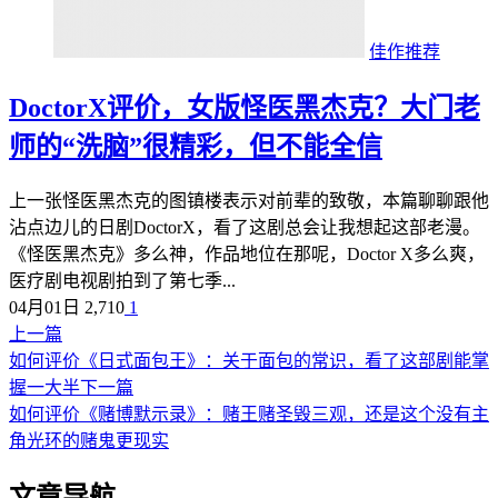
佳作推荐
DoctorX评价，女版怪医黑杰克？大门老
师的“洗脑”很精彩，但不能全信
上一张怪医黑杰克的图镇楼表示对前辈的致敬，本篇聊聊跟他
沾点边儿的日剧DoctorX，看了这剧总会让我想起这部老漫。
《怪医黑杰克》多么神，作品地位在那呢，Doctor X多么爽，
医疗剧电视剧拍到了第七季...
04月01日
2,710
1
上一篇
如何评价《日式面包王》：关于面包的常识，看了这部剧能掌
握一大半
下一篇
如何评价《赌博默示录》：赌王赌圣毁三观，还是这个没有主
角光环的赌鬼更现实
文章导航