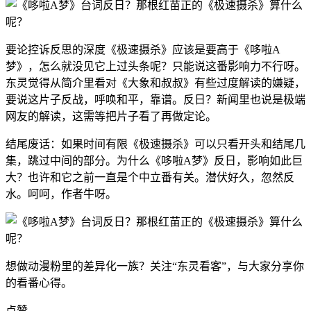
要论控诉反思的深度《极速摄杀》应该是要高于《哆啦A
梦》，怎么就没见它上过头条呢？只能说这番影响力不行呀。
东灵觉得从简介里看对《大象和叔叔》有些过度解读的嫌疑，
要说这片子反战，呼唤和平，靠谱。反日？新闻里也说是极端
网友的解读，这需等把片子看了再做定论。
结尾废话：如果时间有限《极速摄杀》可以只看开头和结尾几
集，跳过中间的部分。为什么《哆啦A梦》反日，影响如此巨
大？也许和它之前一直是个中立番有关。潜伏好久，忽然反
水。呵呵，作者牛呀。
想做动漫粉里的差异化一族？关注“东灵看客”，与大家分享你
的看番心得。
点赞