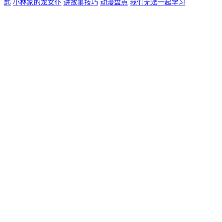
匙
小林家的龙女仆
讲故事技巧
动漫盘点
我们无法一起学习