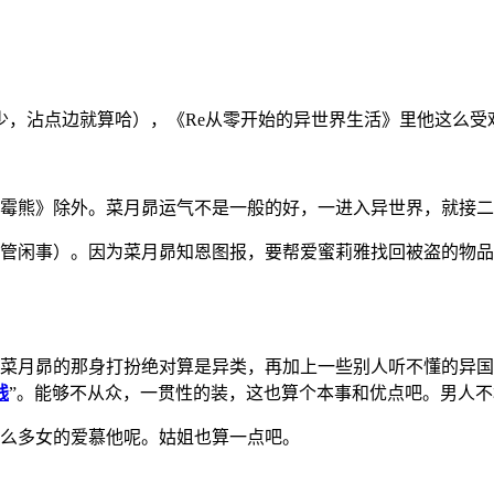
少，沾点边就算哈），《Re从零开始的异世界生活》里他这么受
倒霉熊》除外。菜月昴运气不是一般的好，一进入异世界，就接
爱管闲事）。因为菜月昴知恩图报，要帮爱蜜莉雅找回被盗的物
，菜月昴的那身打扮绝对算是异类，再加上一些别人听不懂的异国
线
”。能够不从众，一贯性的装，这也算个本事和优点吧。男人
这么多女的爱慕他呢。姑姐也算一点吧。