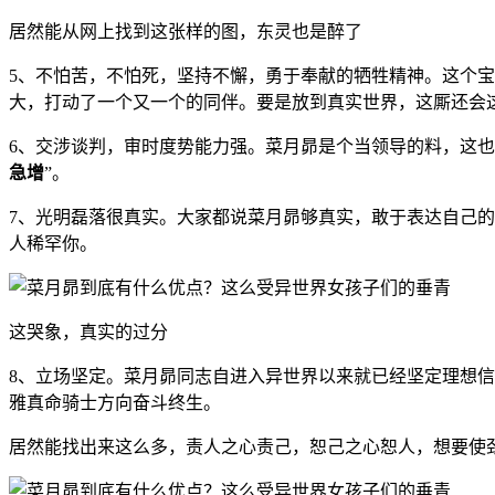
居然能从网上找到这张样的图，东灵也是醉了
5、不怕苦，不怕死，坚持不懈，勇于奉献的牺牲精神。这个
大，打动了一个又一个的同伴。要是放到真实世界，这厮还会
6、交涉谈判，审时度势能力强。菜月昴是个当领导的料，这
急增
”。
7、光明磊落很真实。大家都说菜月昴够真实，敢于表达自己
人稀罕你。
这哭象，真实的过分
8、立场坚定。菜月昴同志自进入异世界以来就已经坚定理想
雅真命骑士方向奋斗终生。
居然能找出来这么多，责人之心责己，恕己之心恕人，想要使