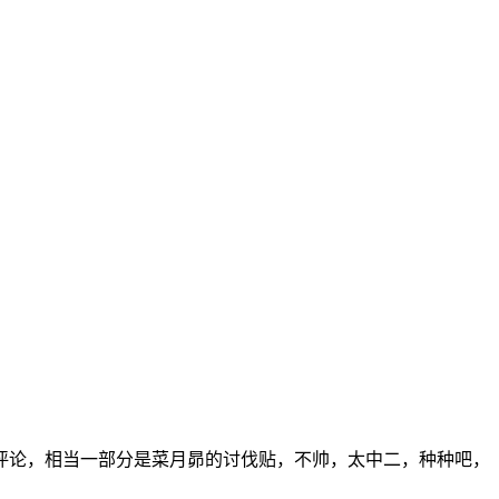
评论，相当一部分是菜月昴的讨伐贴，不帅，太中二，种种吧，