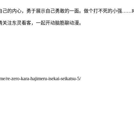
自己的内心，勇于展示自己勇敢的一面。做个打不死的小强……R
请关注东灵看客，一起开动脑筋聊动漫。
me/re-zero-kara-hajimeru-isekai-seikatsu-5/