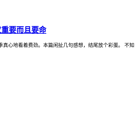
仅重要而且要命
季真心地看着费劲。本篇闲扯几句感想，结尾放个彩蛋。 不知