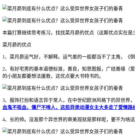
本篇打算继续思考练习，找找菜月昴的优点（这厮优点实在是
菜月昴的优点
1、菜月昴运气好，不解释。运气差的一般都当不了主角，《
2、有好宅男的基本道德标准，善良，知恩图报，广结善缘（
的小朋友都要想法援救，这优点要大书特书的。
3、服饰打扮和语言异于常人，在中世纪欧洲风格下的异世界
血鬼不吸血，僵尸不啃人，这些异类动漫女主大多走了爱情路
4、长的帅。没准那个异世界的审美观就是那样呢，要不为啥