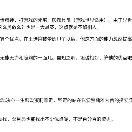
宝贵精神，打游戏的死宅一般都具备（游戏世界适用）。由于异
这么勇敢么？也是一大悬案，这点就是不如桐人。
也算个优点。在王选篇被蕾姆甩了以后，他这方面的能力忽然提高
的无能无力和脆弱的一面儿。自知之明，坦诚相对，算他的优点
信念,决心一生跟爱蜜莉雅走，坚定的站在以爱蜜莉雅为首的挺爱
劲找，菜月昴也能找出不少优点呢，不是百分百的渣男。