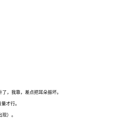
升了，我靠，差点把耳朵振坏。
音量才行。
出现）。