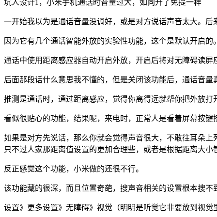
坑人设计1，小米手机通话时音量过大，如同开了免提一样
一开始我以为是通话音量没调好，或是对方说话声音太大。后
因为它有几个通话智能外放的实验性功能，这个是默认开启的
通话中使用距离感应器自动开启外放，开启后将对无障碍读屏
后面那段话什么意思我不懂的，但是关闭该功能后，通话音量
推测是通话时，通过距离感应，觉得你离得远就帮你把外放打
看似很贴心的功能，结果呢，来电时，正常人是看着屏幕按键
如果是对方先说话，那么你就会觉得声音很大，不敢往耳朵上
只不过人家那距离值设置的更加合理些，或者是根据距离大小
反正感觉这个功能，小米做的还很不行。
该功能藏的很深，而且位置奇葩，搜声音相关的设置根本搜不
设置》更多设置》无障碍》视觉（明明是听觉它非要放到视觉