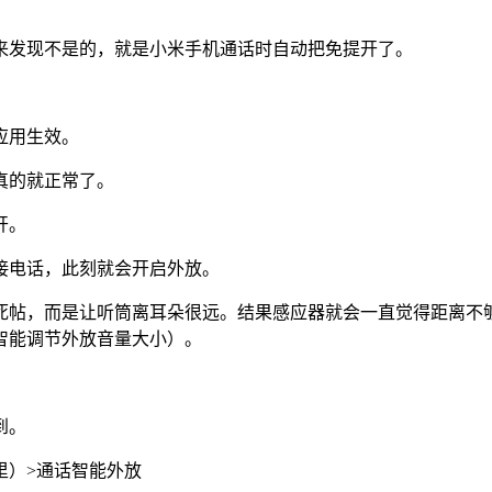
来发现不是的，就是小米手机通话时自动把免提开了。
。
应用生效。
真的就正常了。
开。
接电话，此刻就会开启外放。
死帖，而是让听筒离耳朵很远。结果感应器就会一直觉得距离不
智能调节外放音量大小）。
到。
里）>通话智能外放