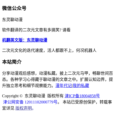
微信公众号
东灵聊动漫
软件翻译的二次元文章有多搞笑? 请看
机翻英文版：东灵聊动漫
二次元文化的迭代速度，活人都跟不上，何况机器人
本站简介
分享动漫观后感想，动漫私藏。披上二次元马甲，畅聊世间百
态。各种学习心得藏于聊动漫的文章之中。扩展认知边界，提
升独立思考和细节观察能力。
漫年代记
|
我的私藏
Copyright © 东灵聊动漫 版权所有
津ICP备18004858号
津公网安备 12011102000779号
。 本站已受原创保护，转载事
宜详见
版权声明
。