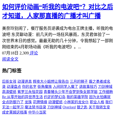
如何评价动画“听我的电波吧”？对比之后
才知道，人家那直播的广播才叫广播
美奈玲别闹了，餐厅服务员逆袭成为电台王牌主播，听我的电
波吧 东灵聊动漫：前几天的一场狂风暴雨，东灵君体验了一
次世界末日的感觉。最最无助的几十分钟，令我想起了一部刚
刚结束的4月职场动画《听我的电波吧》。...
07月18日
2,309
评论
阅读全文
热门标签
后街女孩
动漫道具
辉夜大小姐想让我告白
三月的狮子
盾之勇者成名
录
动漫盘点
你的名字
街角魔族
入间同学入魔了
讲故事技巧
刀剑神域
高清壁纸
紫罗兰永恒花园
青春猪头少年不会梦到兔女郎学姐
工作细胞
Re:从零开始的异世界生活
约定的梦幻岛
我的英雄学院
因为太怕痛就
全点防御力了
龙珠
花牌情缘
动漫壁纸
小林家的龙女仆
职业人格
我们
无法一起学习
魔法禁书目录
刀剑神域
Overlord
银之匙
关于我转生变
成史莱姆这档事
中华小当家