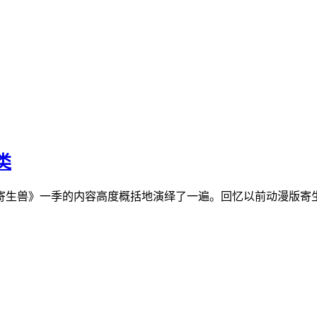
类
寄生兽》一季的内容高度概括地演绎了一遍。回忆以前动漫版寄生