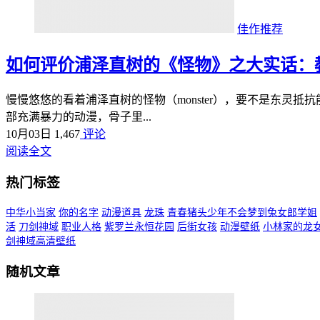
佳作推荐
如何评价浦泽直树的《怪物》之大实话：
慢慢悠悠的看着浦泽直树的怪物（monster），要不是东灵
部充满暴力的动漫，骨子里...
10月03日
1,467
评论
阅读全文
热门标签
中华小当家
你的名字
动漫道具
龙珠
青春猪头少年不会梦到兔女郎学姐
活
刀剑神域
职业人格
紫罗兰永恒花园
后街女孩
动漫壁纸
小林家的龙
剑神域高清壁纸
随机文章