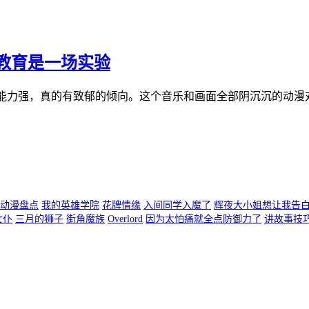
教育是一场实验
抵抗能力强，真的有致郁的倾向。这个音乐和画面全部阴沉沉的动漫
动漫盘点
我的英雄学院
花牌情缘
入间同学入魔了
辉夜大小姐想让我告
女仆
三月的狮子
街角魔族
Overlord
因为太怕痛就全点防御力了
讲故事技