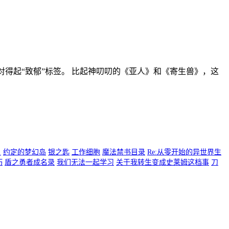
对得起“致郁”标签。 比起神叨叨的《亚人》和《寄生兽》，这
白
约定的梦幻岛
银之匙
工作细胞
魔法禁书目录
Re:从零开始的异世界生
巧
盾之勇者成名录
我们无法一起学习
关于我转生变成史莱姆这档事
刀