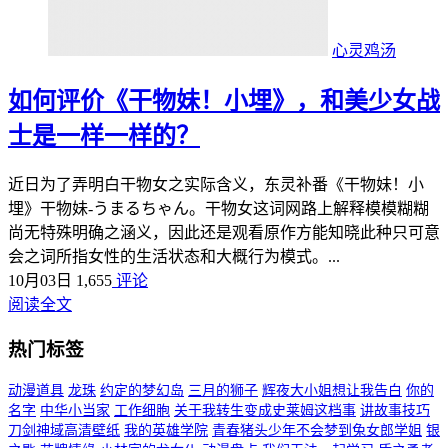
心灵鸡汤
如何评价《干物妹！小埋》，和美少女战
士是一样一样的？
近日为了弄明白干物女之实际含义，东灵补番《干物妹！小
埋》干物妹-うまるちゃん。干物女这词网路上解释模模糊糊
尚无特殊明确之涵义，因此还是观看原作方能知晓此种只可意
会之词所指女性的生活状态和大概行为模式。...
10月03日
1,655
评论
阅读全文
热门标签
动漫道具
龙珠
约定的梦幻岛
三月的狮子
辉夜大小姐想让我告白
你的
名字
中华小当家
工作细胞
关于我转生变成史莱姆这档事
讲故事技巧
刀剑神域高清壁纸
我的英雄学院
青春猪头少年不会梦到兔女郎学姐
银