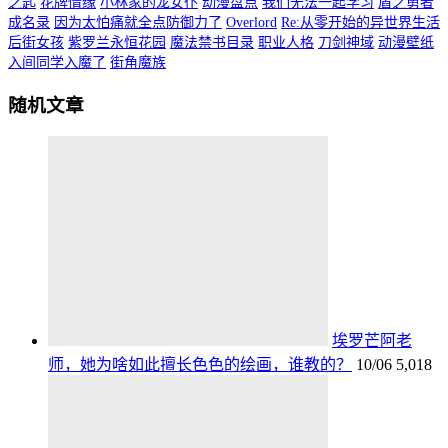
之匙
花牌情缘
小林家的龙女仆
动漫盘点
我们无法一起学习
盾之勇者
成名录
因为太怕痛就全点防御力了
Overlord
Re:从零开始的异世界生活
后街女孩
紫罗兰永恒花园
魔法禁书目录
职业人格
刀剑神域
动漫壁纸
入间同学入魔了
街角魔族
随机文章
埃罗芒阿老
师，她为啥如此擅长色色的绘画，谁教的？
10/06
5,018