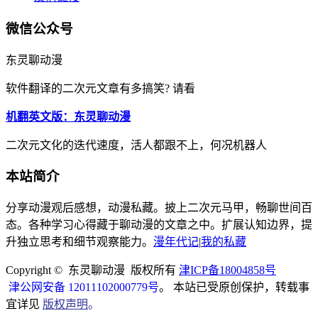
微信公众号
东灵聊动漫
软件翻译的二次元文章有多搞笑? 请看
机翻英文版：东灵聊动漫
二次元文化的迭代速度，活人都跟不上，何况机器人
本站简介
分享动漫观后感想，动漫私藏。披上二次元马甲，畅聊世间百
态。各种学习心得藏于聊动漫的文章之中。扩展认知边界，提
升独立思考和细节观察能力。
漫年代记
|
我的私藏
Copyright © 东灵聊动漫 版权所有
津ICP备18004858号
津公网安备 12011102000779号
。 本站已受原创保护，转载事
宜详见
版权声明
。