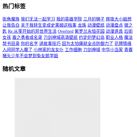
热门标签
街角魔族
我们无法一起学习
我的英雄学院
三月的狮子
辉夜大小姐想
让我告白
关于我转生变成史莱姆这档事
龙珠
动漫壁纸
动漫盘点
银之
匙
Re:从零开始的异世界生活
Overlord
紫罗兰永恒花园
动漫道具
后街
女孩
盾之勇者成名录
刀剑神域高清壁纸
约定的梦幻岛
职业人格
魔法
禁书目录
你的名字
讲故事技巧
因为太怕痛就全点防御力了
花牌情缘
入间同学入魔了
小林家的龙女仆
工作细胞
刀剑神域
中华小当家
青春
猪头少年不会梦到兔女郎学姐
随机文章