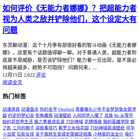
如何评价《无能力者娜娜》？把超能力者
视为人类之敌并铲除他们，这个设定大有
问题
东灵聊动漫：这个十月季有部很好看的智斗动画《无能力者娜
娜》，这里有个话题值得聊一聊。对于普通人类，超能力者到
底是不是威胁，是否该铲除他们？能力者一旦出现，是不是必
将越来越多，趋势不可阻挡？ 问题何来，...
12月15日
2,622
评论
阅读全文
热门标签
动漫道具
动漫盘点
你的名字
Overlord
青春猪头少年不会梦到兔女郎学
姐
约定的梦幻岛
街角魔族
动漫壁纸
入间同学入魔了
龙珠
Re:从零开
始的异世界生活
盾之勇者成名录
刀剑神域
花牌情缘
我的英雄学院
银
之匙
三月的狮子
讲故事技巧
紫罗兰永恒花园
刀剑神域高清壁纸
中华
小当家
后街女孩
关于我转生变成史莱姆这档事
小林家的龙女仆
我们