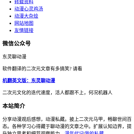
转载资料
动漫心灵鸡汤
动漫大杂烩
网站地图
友情链接
微信公众号
东灵聊动漫
软件翻译的二次元文章有多搞笑? 请看
机翻英文版：东灵聊动漫
二次元文化的迭代速度，活人都跟不上，何况机器人
本站简介
分享动漫观后感想，动漫私藏。披上二次元马甲，畅聊世间百
态。各种学习心得藏于聊动漫的文章之中。扩展认知边界，提
升独立思考和细节观察能力。
漫年代记
|
我的私藏