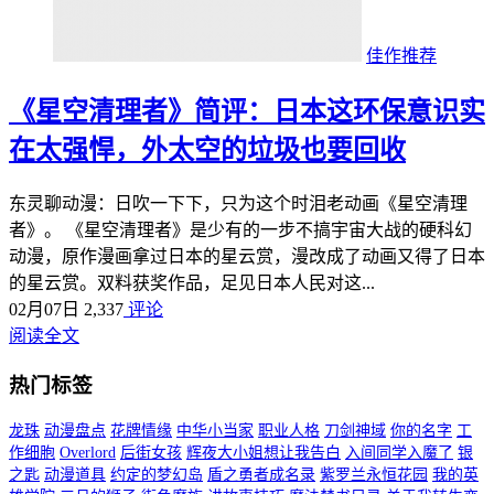
佳作推荐
《星空清理者》简评：日本这环保意识实
在太强悍，外太空的垃圾也要回收
东灵聊动漫：日吹一下下，只为这个时泪老动画《星空清理
者》。 《星空清理者》是少有的一步不搞宇宙大战的硬科幻
动漫，原作漫画拿过日本的星云赏，漫改成了动画又得了日本
的星云赏。双料获奖作品，足见日本人民对这...
02月07日
2,337
评论
阅读全文
热门标签
龙珠
动漫盘点
花牌情缘
中华小当家
职业人格
刀剑神域
你的名字
工
作细胞
Overlord
后街女孩
辉夜大小姐想让我告白
入间同学入魔了
银
之匙
动漫道具
约定的梦幻岛
盾之勇者成名录
紫罗兰永恒花园
我的英