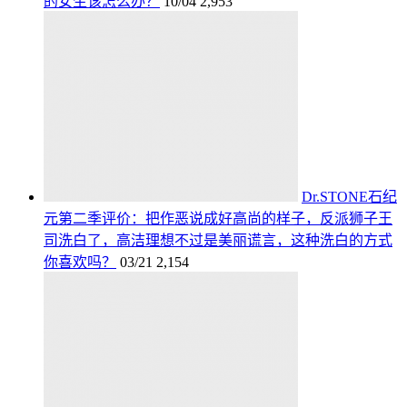
的女生该怎么办？
10/04
2,953
Dr.STONE石纪
元第二季评价：把作恶说成好高尚的样子，反派狮子王
司洗白了，高洁理想不过是美丽谎言，这种洗白的方式
你喜欢吗？
03/21
2,154