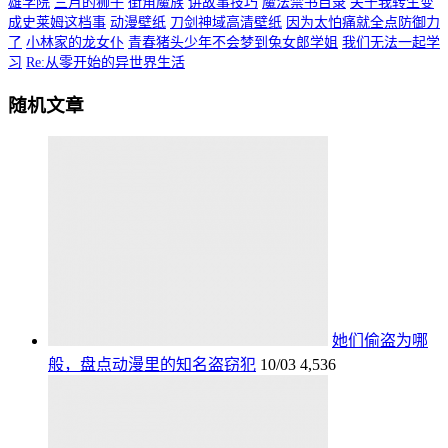
雄学院
三月的狮子
街角魔族
讲故事技巧
魔法禁书目录
关于我转生变
成史莱姆这档事
动漫壁纸
刀剑神域高清壁纸
因为太怕痛就全点防御力
了
小林家的龙女仆
青春猪头少年不会梦到兔女郎学姐
我们无法一起学
习
Re:从零开始的异世界生活
随机文章
她们偷盗为哪
般，盘点动漫里的知名盗窃犯
10/03
4,536