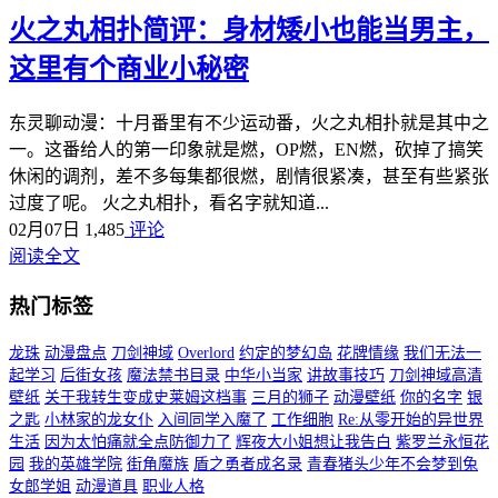
火之丸相扑简评：身材矮小也能当男主，
这里有个商业小秘密
东灵聊动漫：十月番里有不少运动番，火之丸相扑就是其中之
一。这番给人的第一印象就是燃，OP燃，EN燃，砍掉了搞笑
休闲的调剂，差不多每集都很燃，剧情很紧凑，甚至有些紧张
过度了呢。 火之丸相扑，看名字就知道...
02月07日
1,485
评论
阅读全文
热门标签
龙珠
动漫盘点
刀剑神域
Overlord
约定的梦幻岛
花牌情缘
我们无法一
起学习
后街女孩
魔法禁书目录
中华小当家
讲故事技巧
刀剑神域高清
壁纸
关于我转生变成史莱姆这档事
三月的狮子
动漫壁纸
你的名字
银
之匙
小林家的龙女仆
入间同学入魔了
工作细胞
Re:从零开始的异世界
生活
因为太怕痛就全点防御力了
辉夜大小姐想让我告白
紫罗兰永恒花
园
我的英雄学院
街角魔族
盾之勇者成名录
青春猪头少年不会梦到兔
女郎学姐
动漫道具
职业人格