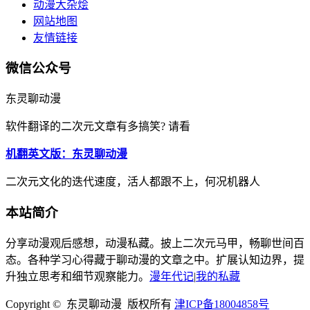
动漫大杂烩
网站地图
友情链接
微信公众号
东灵聊动漫
软件翻译的二次元文章有多搞笑? 请看
机翻英文版：东灵聊动漫
二次元文化的迭代速度，活人都跟不上，何况机器人
本站简介
分享动漫观后感想，动漫私藏。披上二次元马甲，畅聊世间百
态。各种学习心得藏于聊动漫的文章之中。扩展认知边界，提
升独立思考和细节观察能力。
漫年代记
|
我的私藏
Copyright © 东灵聊动漫 版权所有
津ICP备18004858号