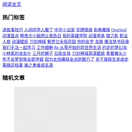
阅读全文
热门标签
讲故事技巧
入间同学入魔了
中华小当家
花牌情缘
街角魔族
Overlord
动漫盘点
辉夜大小姐想让我告白
我的英雄学院
动漫道具
银之匙
职业
人格
动漫壁纸
刀剑神域
紫罗兰永恒花园
你的名字
龙珠
魔法禁书目录
我们无法一起学习
工作细胞
Re:从零开始的异世界生活
约定的梦幻岛
小林家的龙女仆
三月的狮子
后街女孩
刀剑神域高清壁纸
青春猪头少
年不会梦到兔女郎学姐
因为太怕痛就全点防御力了
关于我转生变成史
莱姆这档事
盾之勇者成名录
随机文章