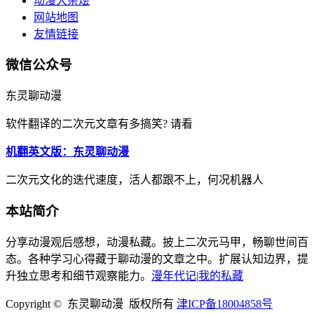
动漫大杂烩
网站地图
友情链接
微信公众号
东灵聊动漫
软件翻译的二次元文章有多搞笑? 请看
机翻英文版：东灵聊动漫
二次元文化的迭代速度，活人都跟不上，何况机器人
本站简介
分享动漫观后感想，动漫私藏。披上二次元马甲，畅聊世间百
态。各种学习心得藏于聊动漫的文章之中。扩展认知边界，提
升独立思考和细节观察能力。
漫年代记
|
我的私藏
Copyright © 东灵聊动漫 版权所有
津ICP备18004858号