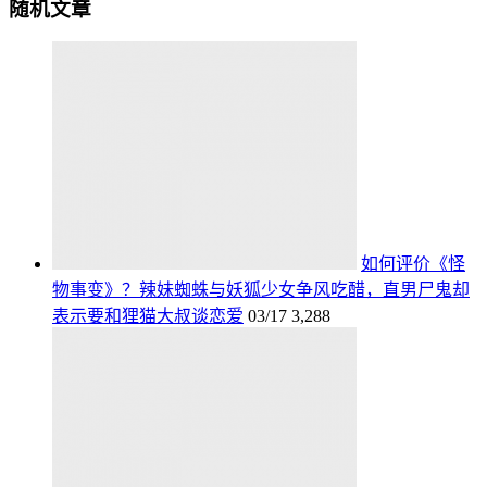
随机文章
如何评价《怪
物事变》？辣妹蜘蛛与妖狐少女争风吃醋，直男尸鬼却
表示要和狸猫大叔谈恋爱
03/17
3,288