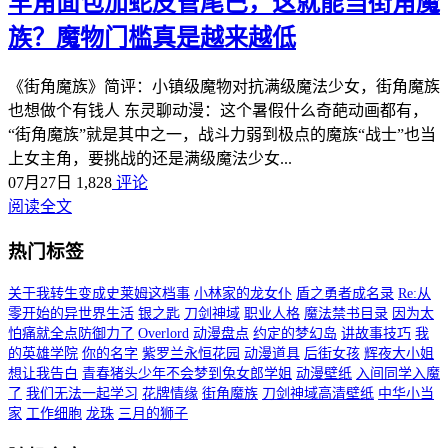
羊角面包加蛇皮管尾巴，这就能当街角魔
族？魔物门槛真是越来越低
《街角魔族》简评：小镇级魔物对抗满级魔法少女，街角魔族
也想做个有钱人 东灵聊动漫：这个暑假什么奇葩动画都有，
“街角魔族”就是其中之一，战斗力弱到极点的魔族“战士”也当
上女主角，要挑战的还是满级魔法少女...
07月27日
1,828
评论
阅读全文
热门标签
关于我转生变成史莱姆这档事
小林家的龙女仆
盾之勇者成名录
Re:从
零开始的异世界生活
银之匙
刀剑神域
职业人格
魔法禁书目录
因为太
怕痛就全点防御力了
Overlord
动漫盘点
约定的梦幻岛
讲故事技巧
我
的英雄学院
你的名字
紫罗兰永恒花园
动漫道具
后街女孩
辉夜大小姐
想让我告白
青春猪头少年不会梦到兔女郎学姐
动漫壁纸
入间同学入魔
了
我们无法一起学习
花牌情缘
街角魔族
刀剑神域高清壁纸
中华小当
家
工作细胞
龙珠
三月的狮子