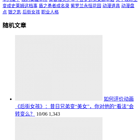
变成史莱姆这档事
盾之勇者成名录
紫罗兰永恒花园
动漫道具
动漫盘
点
银之匙
后街女孩
职业人格
随机文章
如何评价动画
《后街女孩》：昔日兄弟变“美女”，你对他的“看法”会
转变么？
10/06
1,343