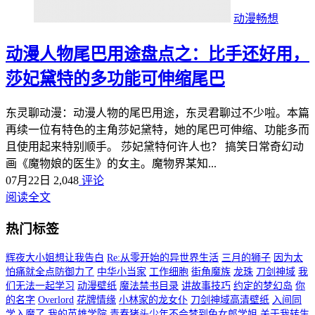
动漫畅想
动漫人物尾巴用途盘点之：比手还好用，
莎妃黛特的多功能可伸缩尾巴
东灵聊动漫：动漫人物的尾巴用途，东灵君聊过不少啦。本篇
再续一位有特色的主角莎妃黛特，她的尾巴可伸缩、功能多而
且使用起来特别顺手。 莎妃黛特何许人也？ 搞笑日常奇幻动
画《魔物娘的医生》的女主。魔物界某知...
07月22日
2,048
评论
阅读全文
热门标签
辉夜大小姐想让我告白
Re:从零开始的异世界生活
三月的狮子
因为太
怕痛就全点防御力了
中华小当家
工作细胞
街角魔族
龙珠
刀剑神域
我
们无法一起学习
动漫壁纸
魔法禁书目录
讲故事技巧
约定的梦幻岛
你
的名字
Overlord
花牌情缘
小林家的龙女仆
刀剑神域高清壁纸
入间同
学入魔了
我的英雄学院
青春猪头少年不会梦到兔女郎学姐
关于我转生