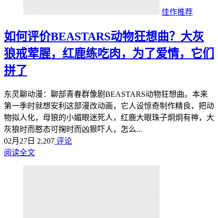
佳作推荐
如何评价BEASTARS动物狂想曲？大灰
狼戒荤腥，红鹿练吃肉，为了爱情，它们
拼了
东灵聊动漫：聊部青春群像剧BEASTARS动物狂想曲。本来
第一季时就想安利这部漫改动画，它人设惊奇制作精良，把动
物拟人化，母狼的小媚眼迷死人，红鹿大眼珠子炯炯有神，大
灰狼时而憨态可掬时而凶狠吓人，怎么...
02月27日
2,207
评论
阅读全文