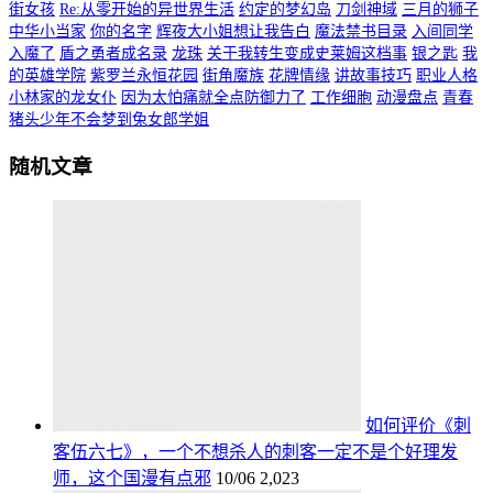
街女孩
Re:从零开始的异世界生活
约定的梦幻岛
刀剑神域
三月的狮子
中华小当家
你的名字
辉夜大小姐想让我告白
魔法禁书目录
入间同学
入魔了
盾之勇者成名录
龙珠
关于我转生变成史莱姆这档事
银之匙
我
的英雄学院
紫罗兰永恒花园
街角魔族
花牌情缘
讲故事技巧
职业人格
小林家的龙女仆
因为太怕痛就全点防御力了
工作细胞
动漫盘点
青春
猪头少年不会梦到兔女郎学姐
随机文章
如何评价《刺
客伍六七》，一个不想杀人的刺客一定不是个好理发
师，这个国漫有点邪
10/06
2,023