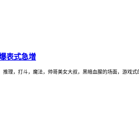
商爆表式急增
推理，打斗，魔法，帅哥美女大叔，黑暗血腥的场面，游戏式的存