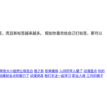
，而且新标签越来越多。 假如你喜欢给自己打标签，那可以
辉夜大小姐想让我告白
银之匙
街角魔族
入间同学入魔了
动漫盘点
你的
怕痛就全点防御力了
动漫道具
我们无法一起学习
职业人格
三月的狮子