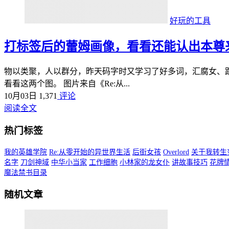
好玩的工具
打标签后的蕾姆画像，看看还能认出本尊
物以类聚，人以群分，昨天码字时又学习了好多词，汇腐女、
看看这两个图。 图片来自《Re:从...
10月03日
1,371
评论
阅读全文
热门标签
我的英雄学院
Re:从零开始的异世界生活
后街女孩
Overlord
关于我转生
名字
刀剑神域
中华小当家
工作细胞
小林家的龙女仆
讲故事技巧
花牌
魔法禁书目录
随机文章