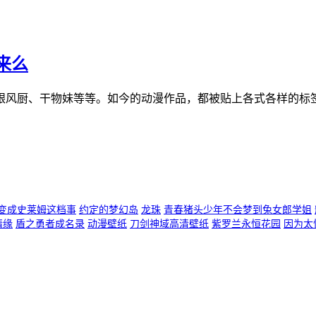
来么
跟风厨、干物妹等等。如今的动漫作品，都被贴上各式各样的标签
变成史莱姆这档事
约定的梦幻岛
龙珠
青春猪头少年不会梦到兔女郎学姐
情缘
盾之勇者成名录
动漫壁纸
刀剑神域高清壁纸
紫罗兰永恒花园
因为太