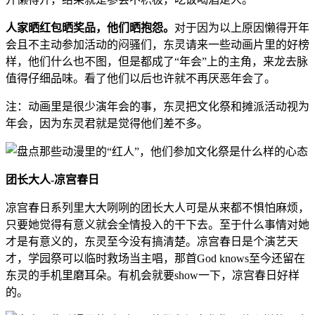
人家晒红包晒奖品，他们晒抱怨。
对于因为以上原因懒得开年
会且不主动参加活动的闷骚们，东灵请来一些动画片里的好榜
样，他们什么也不图，但是都成了“年会”上的主角，来龙去脉
值得仔细品味。看了他们以后也许就不再厌恶年会了。
注：动画里是很少演年会的事，东灵把文化祭和摊派活动视为
年会，因为东灵君就是觉得他们差不多。
团长大人-凉宫春日
凉宫春日系列里大大咧咧的团长大人可是从来都不惧怕麻烦，
只要她觉得有意义就会全情投入的干下去。至于什么事情对她
才是有意义的，东灵至今没有搞清楚。凉宫春日是个演艺天
才，学园祭可以临时救场当主唱，那首God knows至今还留在
东灵的手机里磨耳朵。有机会就要show一下，凉宫春日好样
的。