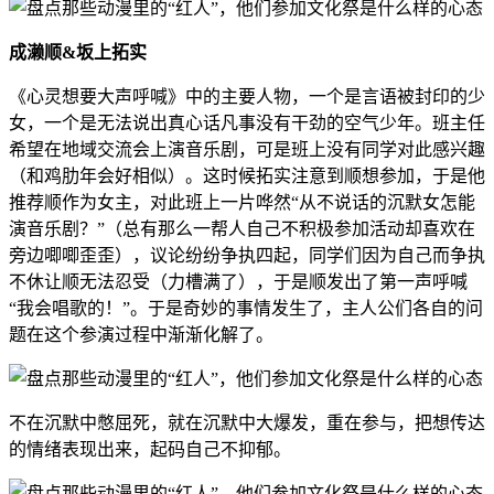
成濑顺&坂上拓实
《心灵想要大声呼喊》中的主要人物，一个是言语被封印的少
女，一个是无法说出真心话凡事没有干劲的空气少年。班主任
希望在地域交流会上演音乐剧，可是班上没有同学对此感兴趣
（和鸡肋年会好相似）。这时候拓实注意到顺想参加，于是他
推荐顺作为女主，对此班上一片哗然“从不说话的沉默女怎能
演音乐剧？”（总有那么一帮人自己不积极参加活动却喜欢在
旁边唧唧歪歪），议论纷纷争执四起，同学们因为自己而争执
不休让顺无法忍受（力槽满了），于是顺发出了第一声呼喊
“我会唱歌的！”。于是奇妙的事情发生了，主人公们各自的问
题在这个参演过程中渐渐化解了。
不在沉默中憋屈死，就在沉默中大爆发，重在参与，把想传达
的情绪表现出来，起码自己不抑郁。