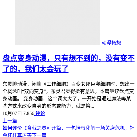
动漫畅想
盘点变身动漫，只有想不到的，没有变不
了的，我们太会玩了
东灵聊动漫，闲聊《工作细胞》百变女郎巨噬细胞时，想出一
个概念叫“双向变身”，东灵君觉得挺有意思，本篇继续盘点变
身动画。 变身动画，这个词太大了，一开始是通过魔法等某
些方式来改变自身的形态或能力，就是换...
10月07日
7,856
评论
上一篇
如何评价《食戟之灵》开篇，一包培根化解一场关店危机，社
会杠杆真厉害
下一篇