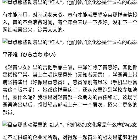
有才能不用，对不起老天爷。真有才能就要想凉宫那样全情投
入，真的不会浪费时间，有个年会表现一下多好。没准下一个
网红就冒出来，钞票大大的。
平泽唯（ひらさわ ゆい）
《轻音少女》里的吉他手兼主唱，平泽唯除了音感好，其他都
是稀松平常。当上主唱纯属意外（无知者无畏），学园祭上带
病坚持演出（好像是重感冒），感冒嗓别有风味（手机里也留
着这个版本呢）。她都这样重病了，还从家里跑到学校参加演
出，图什么呢？我想是对轻音部一众朋友的责任和爱。这场学
园祭演出以后，感觉轻音部就上升了一个层次，招来了更多的
部员。
爱不爱供职的企业无所谓，对得起一起奋斗的战友是能够混得