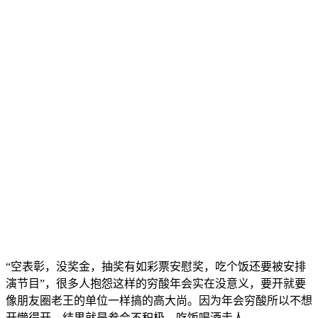
“空表彰，没奖金，抽奖有如彩票安慰奖，吃个饭还要被安排
演节目”，很多人抱怨这样的穷酸年会实在没意义，要开就要
像朋友圈老王的单位一样搞的高大尚。因为年会穷酸所以不想
开懒得开，结果就是参会不积极，吃饭喝酒走人。