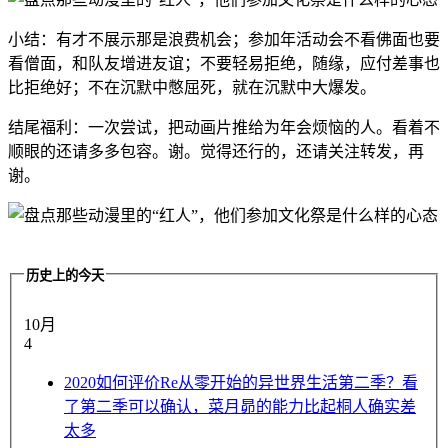
小结：有才不展示那是浪费机会；参加年活动会不看佛面也要
看僧面，和队友增进友谊；不要轻易拒绝，随缘，应付差事也
比拒绝好；不在沉默中憋屈死，就在沉默中大爆发。
结尾福利：一次尝试，把动画片推给为年会烦恼的人。看着不
顺眼的还请多多包容。谢。觉得还行的，还请关注转发，再
谢。
历史上的今天
10月
4
2020
如何评价Re从零开始的异世界生活第二季？看
了第二季可以确认，菜月昴的能力比起桐人确实差
太多