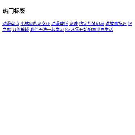
热门标签
动漫盘点
小林家的龙女仆
动漫壁纸
龙珠
约定的梦幻岛
讲故事技巧
银
之匙
刀剑神域
我们无法一起学习
Re:从零开始的异世界生活