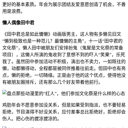
更好的基本素质。年会为展示团结友爱意愿创造了机会，不善
用是浪费。
懒人偶像田中君
《田中君总是如此慵懒》动画版男主，这人物有多懒见旧文
“懒到极致也是一种范儿？最慵懒的主角”，十一话“田中君的
文化祭”，懒人田中被朋友们安排扮鬼（鬼屋是文化祭的常备
项目），这懒人所演的鬼收到了意想不到的吓人“笑果”，乐死
我了。虽然田中参加活动不积极，演出也不卖力，一如既往的
懒，动都懒得动，全程都是被同伴推着往前走。但田中也有亮
点，懒的拒绝，一切随缘。正是由于他的这个优点，使得他没
有被朋友圈排斥，还有那么几个好友带着他前行。
鸡肋年会不愿意参加没关系，但是如果受到指派，也不要轻易
拒绝，节目演得不好没关系，应付差事总比拒绝好，拒绝却会
伤人。把心伤的拔凉拔凉的。