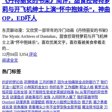
《丹特丽安的书架》简评，甜食控哥特萝
莉与开飞机绅士上演“怀中抱妹杀”，神曲
OP，ED吓人
东灵聊动漫：又欣赏一部早年的冷门动画《丹特丽安的书架》
The Mystic Archives of Dantalian，甜食控哥特萝莉与开飞机绅
士上演“怀中抱妹杀”。喜欢优美文字，喜欢看被美食牵着走
的...
12月04日
3,054
评论
阅读全文
热门标签
约定的梦幻岛
花牌情缘
三月的狮子
因为太怕痛就全点防御力了
我们
无法一起学习
小林家的龙女仆
你的名字
工作细胞
职业人格
紫罗兰永
恒花园
后街女孩
关于我转生变成史莱姆这档事
Re:从零开始的异世界
生活
动漫盘点
讲故事技巧
龙珠
入间同学入魔了
我的英雄学院
Overlord
动漫道具
动漫壁纸
辉夜大小姐想让我告白
银之匙
盾之勇者
成名录
街角魔族
青春猪头少年不会梦到兔女郎学姐
魔法禁书目录
刀