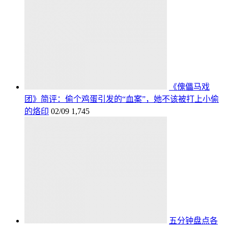
《傀儡马戏
团》简评：偷个鸡蛋引发的“血案”，她不该被打上小偷
的烙印
02/09
1,745
五分钟盘点各