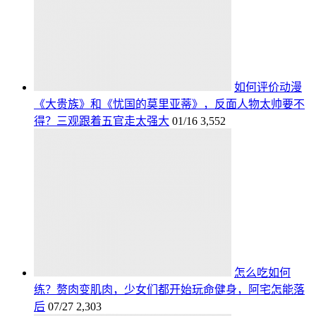
如何评价动漫
《大贵族》和《忧国的莫里亚蒂》，反面人物太帅要不
得？三观跟着五官走太强大
01/16
3,552
怎么吃如何
练？赘肉变肌肉，少女们都开始玩命健身，阿宅怎能落
后
07/27
2,303