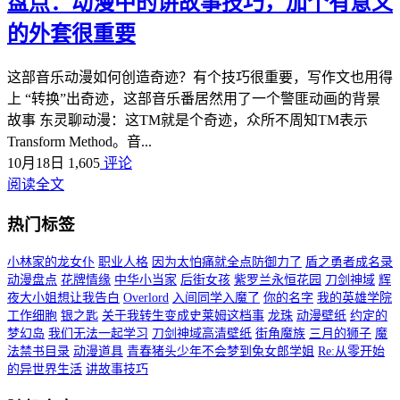
盘点：动漫中的讲故事技巧，加个有意义
的外套很重要
这部音乐动漫如何创造奇迹？有个技巧很重要，写作文也用得
上 “转换”出奇迹，这部音乐番居然用了一个警匪动画的背景
故事 东灵聊动漫：这TM就是个奇迹，众所不周知TM表示
Transform Method。音...
10月18日
1,605
评论
阅读全文
热门标签
小林家的龙女仆
职业人格
因为太怕痛就全点防御力了
盾之勇者成名录
动漫盘点
花牌情缘
中华小当家
后街女孩
紫罗兰永恒花园
刀剑神域
辉
夜大小姐想让我告白
Overlord
入间同学入魔了
你的名字
我的英雄学院
工作细胞
银之匙
关于我转生变成史莱姆这档事
龙珠
动漫壁纸
约定的
梦幻岛
我们无法一起学习
刀剑神域高清壁纸
街角魔族
三月的狮子
魔
法禁书目录
动漫道具
青春猪头少年不会梦到兔女郎学姐
Re:从零开始
的异世界生活
讲故事技巧