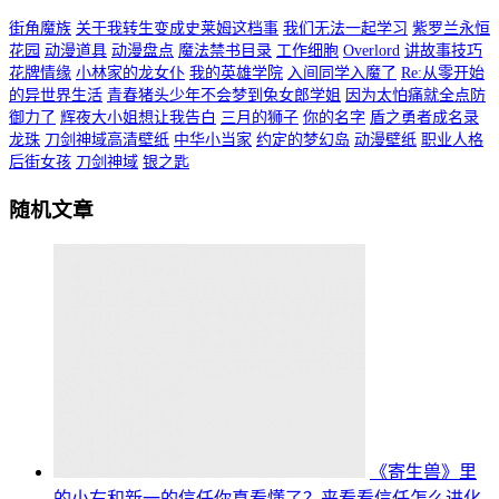
街角魔族
关于我转生变成史莱姆这档事
我们无法一起学习
紫罗兰永恒
花园
动漫道具
动漫盘点
魔法禁书目录
工作细胞
Overlord
讲故事技巧
花牌情缘
小林家的龙女仆
我的英雄学院
入间同学入魔了
Re:从零开始
的异世界生活
青春猪头少年不会梦到兔女郎学姐
因为太怕痛就全点防
御力了
辉夜大小姐想让我告白
三月的狮子
你的名字
盾之勇者成名录
龙珠
刀剑神域高清壁纸
中华小当家
约定的梦幻岛
动漫壁纸
职业人格
后街女孩
刀剑神域
银之匙
随机文章
《寄生兽》里
的小右和新一的信任你真看懂了？来看看信任怎么进化