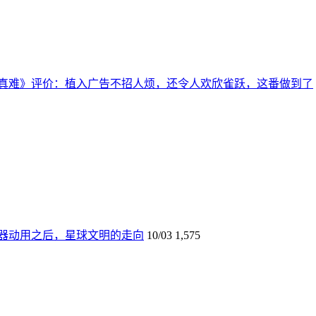
真难》评价：植入广告不招人烦，还令人欢欣雀跃，这番做到了
器动用之后，星球文明的走向
10/03
1,575