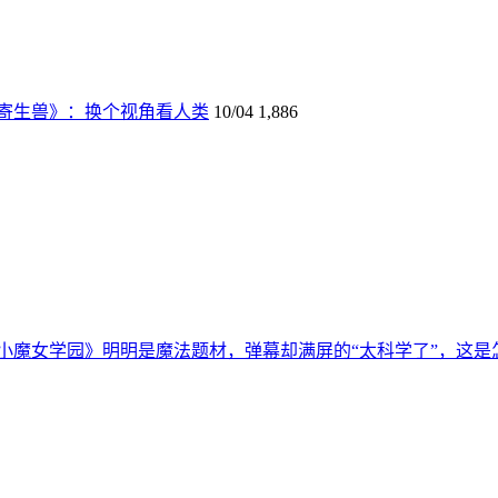
寄生兽》：换个视角看人类
10/04
1,886
小魔女学园》明明是魔法题材，弹幕却满屏的“太科学了”，这是