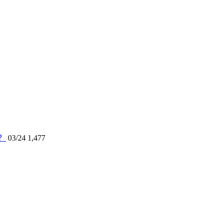
？
03/24
1,477