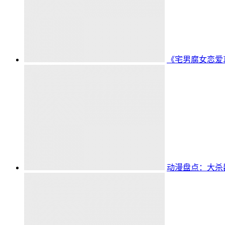
《宅男腐女恋爱
动漫盘点：大杀