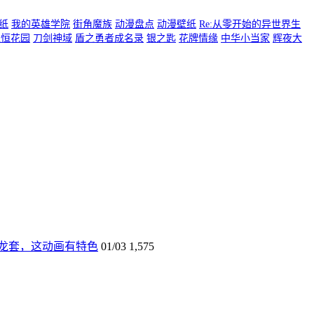
纸
我的英雄学院
街角魔族
动漫盘点
动漫壁纸
Re:从零开始的异世界生
永恒花园
刀剑神域
盾之勇者成名录
银之匙
花牌情缘
中华小当家
辉夜大
龙套，这动画有特色
01/03
1,575