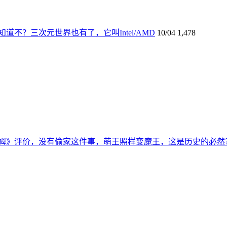
道不？三次元世界也有了，它叫Intel/AMD
10/04
1,478
姆》评价，没有偷家这件事，萌王照样变魔王，这是历史的必然