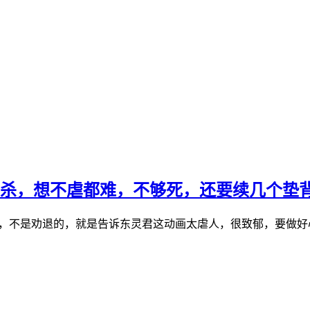
厮杀，想不虐都难，不够死，还要续几个垫
》，不是劝退的，就是告诉东灵君这动画太虐人，很致郁，要做好