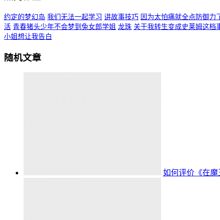
约定的梦幻岛
我们无法一起学习
讲故事技巧
因为太怕痛就全点防御力
活
青春猪头少年不会梦到兔女郎学姐
龙珠
关于我转生变成史莱姆这档
小姐想让我告白
随机文章
如何评价《在魔