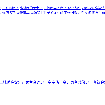
了
三月的狮子
小林家的龙女仆
入间同学入魔了
职业人格
刀剑神域高清壁
事
你的名字
动漫道具
魔法禁书目录
Overlord
工作细胞
后街女孩
紫罗兰
王城说晚安》？女主台词少，字字值千金，勇者戏份少，真就跑