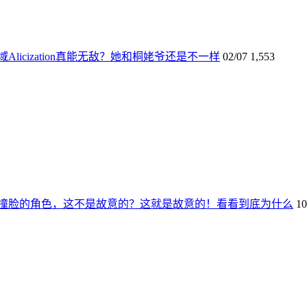
licization真能无敌？她和桐姥爷还是不一样
02/07
1,553
撞脸的角色，这不是故意的？这就是故意的！看看到底为什么
10