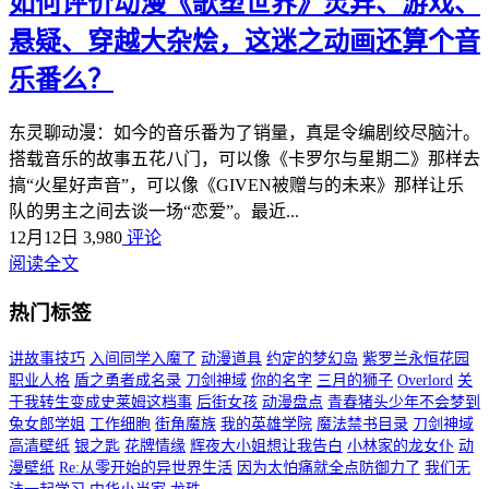
如何评价动漫《歌塑世界》灵异、游戏、
悬疑、穿越大杂烩，这迷之动画还算个音
乐番么？
东灵聊动漫：如今的音乐番为了销量，真是令编剧绞尽脑汁。
搭载音乐的故事五花八门，可以像《卡罗尔与星期二》那样去
搞“火星好声音”，可以像《GIVEN被赠与的未来》那样让乐
队的男主之间去谈一场“恋爱”。最近...
12月12日
3,980
评论
阅读全文
热门标签
讲故事技巧
入间同学入魔了
动漫道具
约定的梦幻岛
紫罗兰永恒花园
职业人格
盾之勇者成名录
刀剑神域
你的名字
三月的狮子
Overlord
关
于我转生变成史莱姆这档事
后街女孩
动漫盘点
青春猪头少年不会梦到
兔女郎学姐
工作细胞
街角魔族
我的英雄学院
魔法禁书目录
刀剑神域
高清壁纸
银之匙
花牌情缘
辉夜大小姐想让我告白
小林家的龙女仆
动
漫壁纸
Re:从零开始的异世界生活
因为太怕痛就全点防御力了
我们无