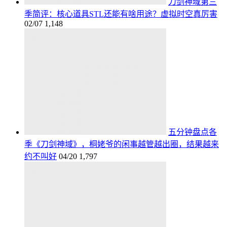
刀剑神域第三
季简评：核心道具STL还能有啥用途？虚拟时空真厉害
02/07
1,148
五分钟盘点各
季《刀剑神域》，桐姥爷的闲事越管越出圈，结果越来
约不叫好
04/20
1,797