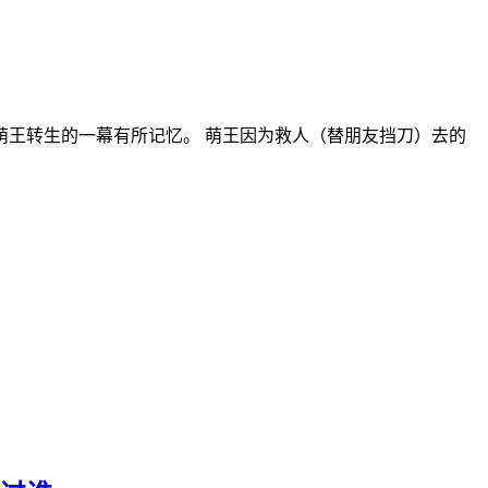
王转生的一幕有所记忆。 萌王因为救人（替朋友挡刀）去的