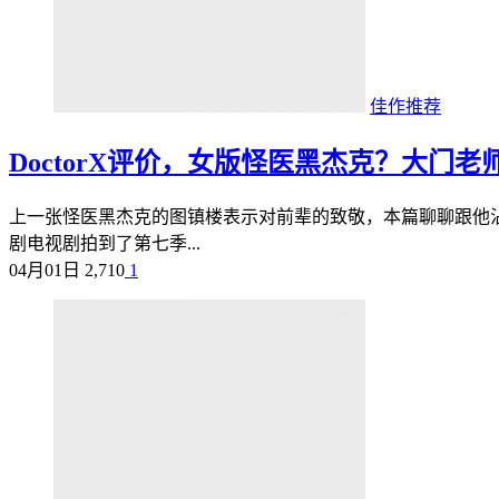
佳作推荐
DoctorX评价，女版怪医黑杰克？大门
上一张怪医黑杰克的图镇楼表示对前辈的致敬，本篇聊聊跟他沾点边
剧电视剧拍到了第七季...
04月01日
2,710
1