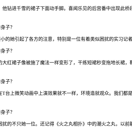
，他钻进千雪的裙子下面动手脚。喜闻乐见的后宫番中出现此桥段
矮小的她引起了各方的注意，特别是一位有着类似困扰的实习记
的大红裙子像被施了魔法一样变形了，干练短裙秒变拖地长裙，
在T台上微笑
动画中上演效果就不一样，
环境造就观众。我们都
困扰的不只她一位。还记得《火之丸相扑》中的潮火之丸，以前