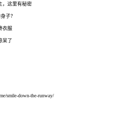
主，这里有秘密
馋衣服
惊呆了
nime/smile-down-the-runway/