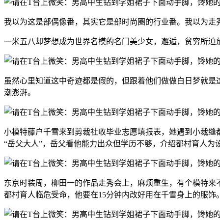
我以为这是部偶像番，其实它是部时尚圈的行业番。我以为走
一米五八却梦想成为世界名模的名门美少女，邂逅，贫穷所迫
虽然心里知道这中奇迹都是假的，但跟着他们做做白日梦就是
潮澎湃。
小模特藤户千雪来到剪裁社收毕业志愿填报表，她遇到小裁缝
“岳父大人”，岳父看他能力出众但学历不够，介绍都村育人为
东京时装周，柳田一的作品走秀会上，麻烦重生，有个模特来
都村育人临危受命，他要在15分钟内改好用在千雪身上的服饰