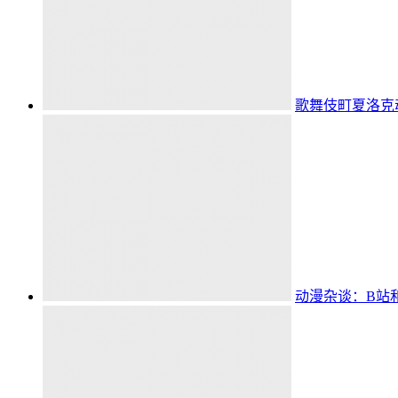
歌舞伎町夏洛克
动漫杂谈：B站