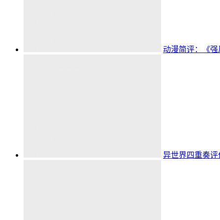
动漫简评：《强
异世界四重奏评