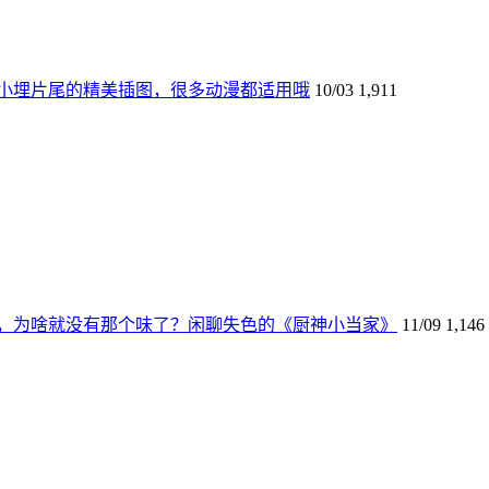
小埋片尾的精美插图，很多动漫都适用哦
10/03
1,911
，为啥就没有那个味了？闲聊失色的《厨神小当家》
11/09
1,146