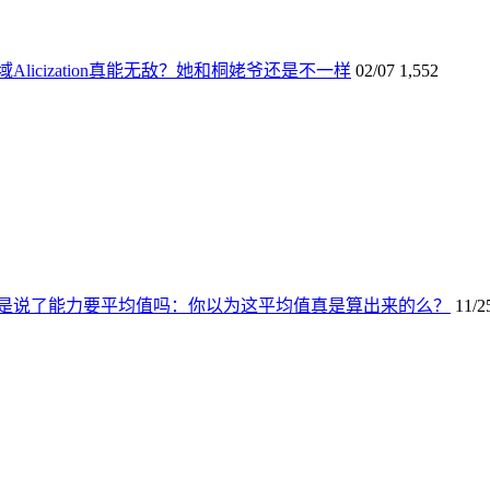
licization真能无敌？她和桐姥爷还是不一样
02/07
1,552
是说了能力要平均值吗：你以为这平均值真是算出来的么？
11/2