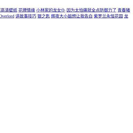
域高清壁纸
花牌情缘
小林家的龙女仆
因为太怕痛就全点防御力了
青春猪
Overlord
讲故事技巧
银之匙
辉夜大小姐想让我告白
紫罗兰永恒花园
龙