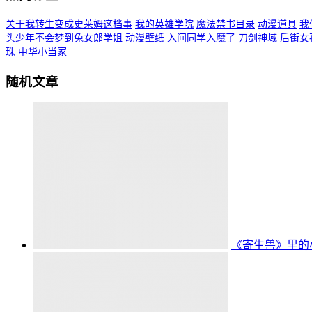
关于我转生变成史莱姆这档事
我的英雄学院
魔法禁书目录
动漫道具
我
头少年不会梦到兔女郎学姐
动漫壁纸
入间同学入魔了
刀剑神域
后街女
珠
中华小当家
随机文章
《寄生兽》里的