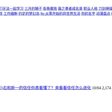
们无法一起学习
三月的狮子
街角魔族
盾之勇者成名录
职业人格
刀剑神
孩
工作细胞
约定的梦幻岛
Re:从零开始的异世界生活
你的名字
动漫盘点
小右和新一的信任你真看懂了？来看看信任怎么进化
10/04
2,174