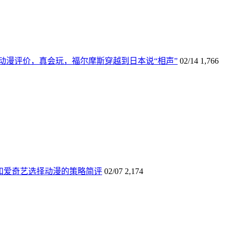
动漫评价，真会玩，福尔摩斯穿越到日本说“相声”
02/14
1,766
和爱奇艺选择动漫的策略简评
02/07
2,174