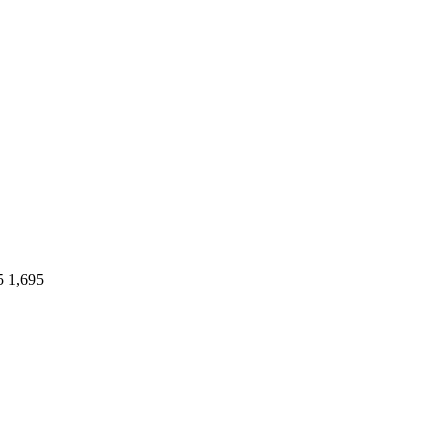
5
1,695