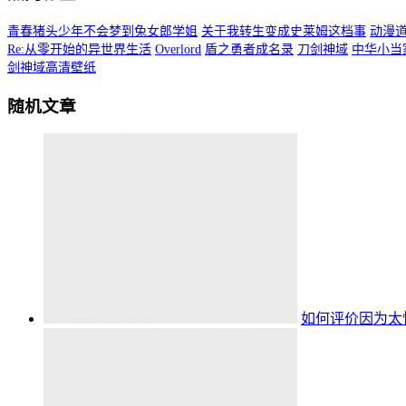
青春猪头少年不会梦到兔女郎学姐
关于我转生变成史莱姆这档事
动漫
Re:从零开始的异世界生活
Overlord
盾之勇者成名录
刀剑神域
中华小当
剑神域高清壁纸
随机文章
如何评价因为太