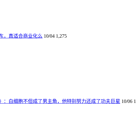
东，真适合商业化么
10/04
1,275
》：白细胞不但成了男主角，他特别努力还成了功夫巨星
10/06
1