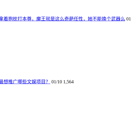
拿着抱枕打本尊，魔王就是这么奇葩任性，她不能换个武器么
01
最想推广哪些文娱项目？
01/10
1,564