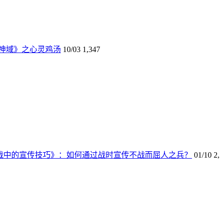
神域》之心灵鸡汤
10/03
1,347
界大战中的宣传技巧》：如何通过战时宣传不战而屈人之兵？
01/10
2