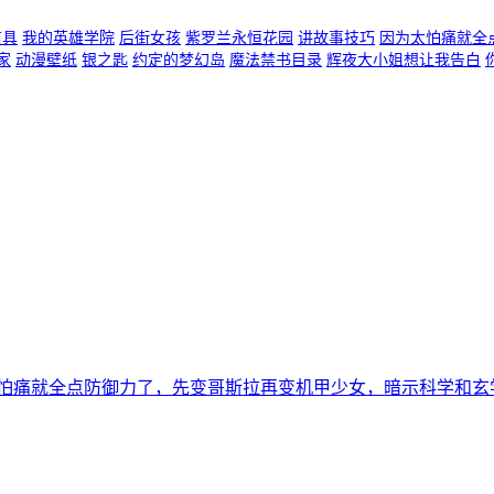
道具
我的英雄学院
后街女孩
紫罗兰永恒花园
讲故事技巧
因为太怕痛就全
家
动漫壁纸
银之匙
约定的梦幻岛
魔法禁书目录
辉夜大小姐想让我告白
怕痛就全点防御力了，先变哥斯拉再变机甲少女，暗示科学和玄